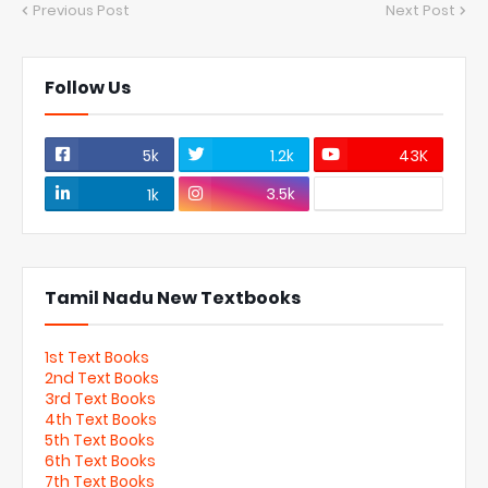
Previous Post
Next Post
Follow Us
5k
1.2k
43K
3.5k
1k
Tamil Nadu New Textbooks
1st Text Books
2nd Text Books
3rd Text Books
4th Text Books
5th Text Books
6th Text Books
7th Text Books