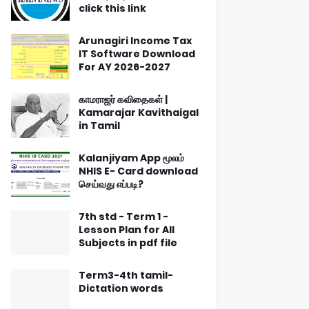
click this link
Arunagiri Income Tax
IT Software Download
For AY 2026-2027
காமராஜர் கவிதைகள் |
Kamarajar Kavithaigal
in Tamil
Kalanjiyam App மூலம்
NHIS E- Card download
செய்வது எப்படி?
7th std - Term 1 -
Lesson Plan for All
Subjects in pdf file
Term3-4th tamil-
Dictation words