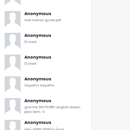
Anonymous
mat mohan guide pdf
Anonymous
12 mark
Anonymous
12 mark
Anonymous
Gayathri Gayathri
Anonymous
give link 6th7th8th english lesson
plan term -3
Anonymous
ஹாய் zoom class நடக்குமா