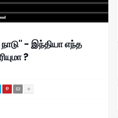
load
 நாடு" - இந்தியா எந்த
ியுமா ?