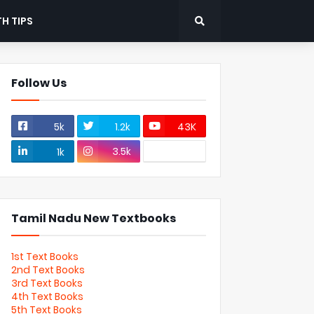
H TIPS
Follow Us
5k
1.2k
43K
3.5k
1k
Tamil Nadu New Textbooks
1st Text Books
2nd Text Books
3rd Text Books
4th Text Books
5th Text Books