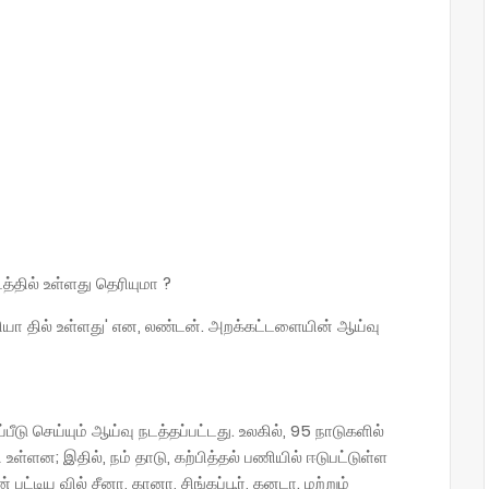
த்தில் உள்ளது தெரியுமா ?
தியா தில்‌ உள்ளது' என, லண்டன்‌. அறக்கட்டளையின்‌ ஆய்வு
ு செய்யும்‌ ஆய்வு நடத்தப்பட்டது. உலகில்‌, 95 நாடுகளில்‌
ள்ளன; இதில்‌, நம்‌ தாடு, கற்பித்தல்‌ பணியில்‌ ஈடுபட்டுள்ள
 பட்டிய வில்‌ சீனா, கானா, சிங்கப்பூர்‌, கனடா. மற்றும்‌