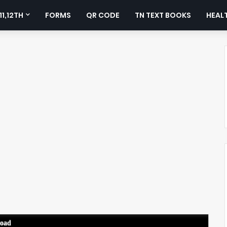
11,12TH
FORMS
QR CODE
TN TEXT BOOKS
HEALT
load