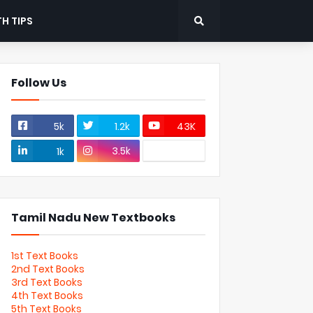
H TIPS
Follow Us
5k
1.2k
43K
3.5k
1k
Tamil Nadu New Textbooks
1st Text Books
2nd Text Books
3rd Text Books
4th Text Books
5th Text Books