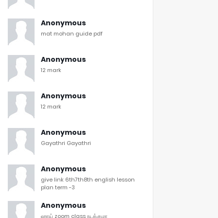
Anonymous
mat mohan guide pdf
Anonymous
12 mark
Anonymous
12 mark
Anonymous
Gayathri Gayathri
Anonymous
give link 6th7th8th english lesson
plan term -3
Anonymous
ஹாய் zoom class நடக்குமா