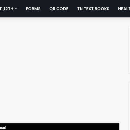
11,12TH
FORMS
QR CODE
TN TEXT BOOKS
HEALT
load