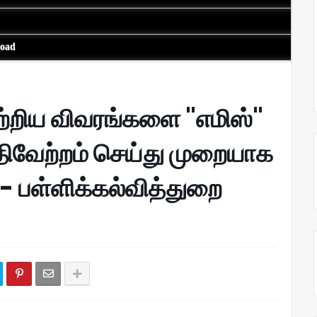
load
ற்றிய விவரங்களை "எமிஸ்"
வேற்றம் செய்து முறையாக
 - பள்ளிக்கல்வித்துறை