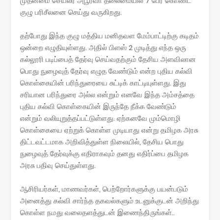
முதன்மை செயலர் அபூர்வா தலைமையில் 7 பேர் கொண்ட
குழு பரிசீலனை செய்து வருகிறது.
தற்போது இந்த குழு மத்திய மனிதவள மேம்பாட்டிற்கு கடிதம்
ஒன்றை எழுதியுள்ளது. அதில் பிளஸ் 2 முடித்து எந்த ஒரு
கல்லூரி படிப்பைத் தேர்வு செய்வதற்கும் தேசிய அளவிலான
பொது நுழைவுத் தேர்வு எழுத வேண்டும் என்ற புதிய கல்வி
கொள்கையின் பரிந்துரையை சுட்டிக் காட்டியுள்ளது. இது
சரியான பரிந்துரை அல்ல என்றும் எனவே இந்த அம்சத்தை
புதிய கல்வி கொள்கையின் இருந்தே நீக்க வேண்டும்
என்றும் வலியுறுத்தப்பட்டுள்ளது. ஏற்கனவே மும்மொழி
கொள்கையை ஏற்றுக் கொள்ள முடியாது என்று தமிழக அரசு
திட்டவட்டமாக அறிவித்துள்ள நிலையில், தேசிய பொது
நுழைவுத் தேர்வுக்கு எதிராகவும் தனது எதிர்ப்பை தமிழக
அரசு பதிவு செய்துள்ளது.
ஆசிரியர்கள், மாணவர்கள், பெற்றோர்களுக்கு பயன்படும்
அனைத்து கல்வி சார்ந்த தகவல்களும் உடனுக்குடன் அறிந்து
கொள்ள நமது வலைதளத்துடன் இணைந்திருங்கள்..