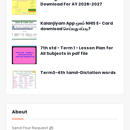
Download For AY 2026-2027
Kalanjiyam App மூலம் NHIS E- Card
download செய்வது எப்படி?
7th std - Term 1 - Lesson Plan for
All Subjects in pdf file
Term3-4th tamil-Dictation words
About
Send Your Request @