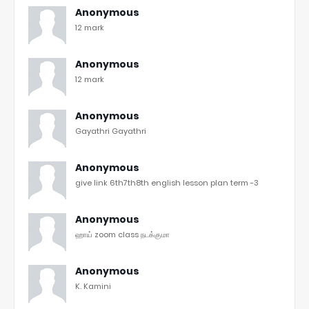
Anonymous
12 mark
Anonymous
12 mark
Anonymous
Gayathri Gayathri
Anonymous
give link 6th7th8th english lesson plan term -3
Anonymous
ஹாய் zoom class நடக்குமா
Anonymous
K. Kamini