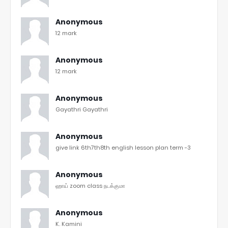
Anonymous
12 mark
Anonymous
12 mark
Anonymous
Gayathri Gayathri
Anonymous
give link 6th7th8th english lesson plan term -3
Anonymous
ஹாய் zoom class நடக்குமா
Anonymous
K. Kamini