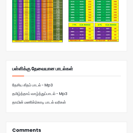
பள்ளிக்கு தேவையான பாடல்கள்
தேசிய கீதம் பாடல் - Mp3
தமிழ்த்தாய் வாழ்த்துப்பாடல் - Mp3
தாயின் மணிக்கொடி பாடல் வரிகள்
Comments