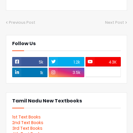
Previous Post
Next Post
Follow Us
5k
1.2k
43K
3.5k
1k
Tamil Nadu New Textbooks
1st Text Books
2nd Text Books
3rd Text Books