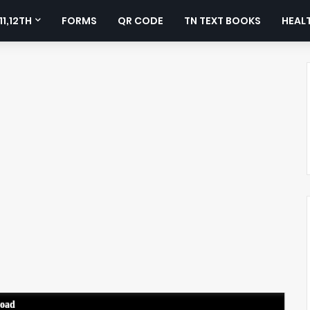
11,12TH
FORMS
QR CODE
TN TEXT BOOKS
HEALT
load