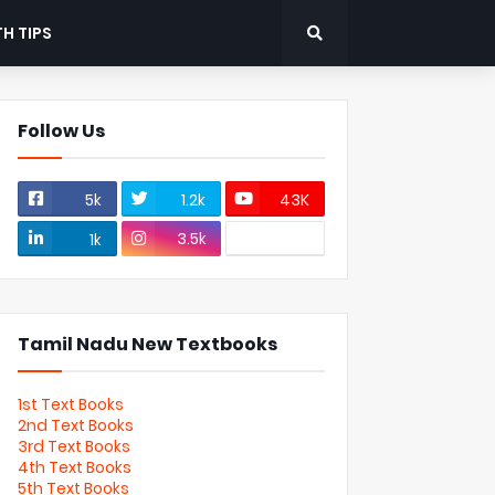
H TIPS
Follow Us
5k
1.2k
43K
3.5k
1k
Tamil Nadu New Textbooks
1st Text Books
2nd Text Books
3rd Text Books
4th Text Books
5th Text Books