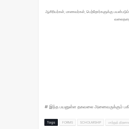
ஆசிரியர்கள், மாணவர்கள், பெற்றோர்களுக்கு பயன்படும
வலைதளத்
# இந்த பயனுள்ள தகவலை அனைவருக்கும் பகிருங
Tags
FORMS
SCHOLARSHIP
மாற்றுத் திறனா