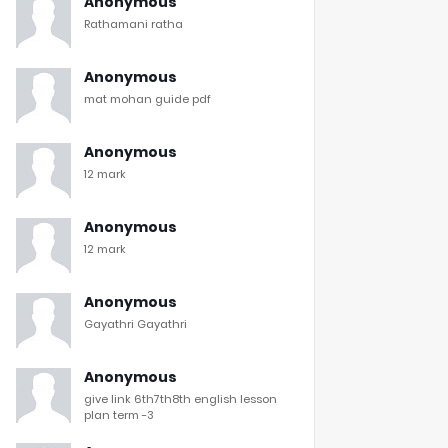
Anonymous
Rathamani ratha
Anonymous
mat mohan guide pdf
Anonymous
12 mark
Anonymous
12 mark
Anonymous
Gayathri Gayathri
Anonymous
give link 6th7th8th english lesson
plan term -3