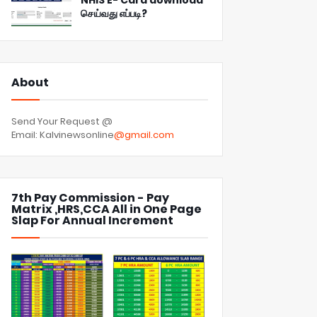
NHIS E- Card download
செய்வது எப்படி?
About
Send Your Request @
Email: Kalvinewsonline
@gmail.com
7th Pay Commission - Pay
Matrix ,HRS,CCA All in One Page
Slap For Annual Increment