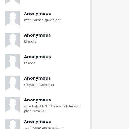
Anonymous
mat mohan guide pdf
Anonymous
12 mark
Anonymous
12 mark
Anonymous
Gayathri Gayathri
Anonymous
give link 6th7th8th english lesson
plan term -3
Anonymous
ஹாய் zoom class நடக்குமா