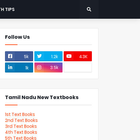
H TIPS
Follow Us
5k
1.2k
43K
3.5k
1k
Tamil Nadu New Textbooks
1st Text Books
2nd Text Books
3rd Text Books
4th Text Books
5th Text Books