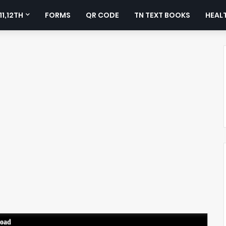
11,12TH
FORMS
QR CODE
TN TEXT BOOKS
HEALT
load