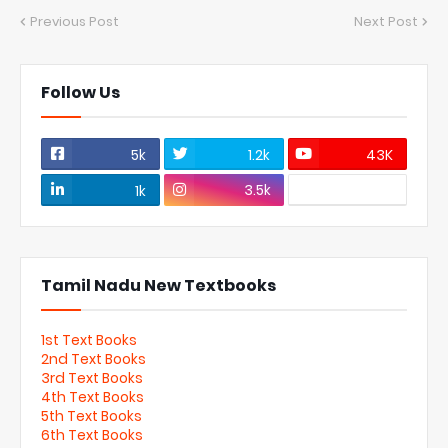
Previous Post
Next Post
Follow Us
5k
1.2k
43K
3.5k
1k
Tamil Nadu New Textbooks
1st Text Books
2nd Text Books
3rd Text Books
4th Text Books
5th Text Books
6th Text Books