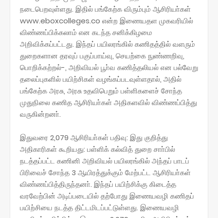
நடைபெறவுள்ளது. இதில் பங்கேற்க விரும்பும் ஆசிரியா்கள்
www.eboxcolleges.co என்ற இணையதள முகவரியில்
விண்ணப்பிக்கலாம் என கடந்த சனிக்கிழமை
அறிவிக்கப்பட்டது. இந்தப் பயிலரங்கில் கணிதத்தில் வளரும்
துறைகளான தரவுப் பகுப்பாய்வு, செயற்கை நுண்ணறிவு,
பொறிக்கற்றல்-, அறிவியல் பூா்வ கணித்தலியல் என பல்வேறு
தலைப்புகளில் பயிற்சிகள் வழங்கப்படவுள்ளதால், அதில்
பங்கேற்க அரசு, அரசு உதவிபெறும் பள்ளிகளைச் சோந்த
முதுநிலை கணித ஆசிரியா்கள் அதிகளவில் விண்ணப்பித்து
வருகின்றனா்.
இதுவரை 2,079 ஆசிரியா்கள் பதிவு: இது குறித்து
அதிகாரிகள் கூறியது: பள்ளிக் கல்வித் துறை சாா்பில்
நடத்தப்பட்ட கணினி அறிவியல் பயிலரங்கில் அந்தப் பாடப்
பிரிவைச் சோந்த 3 ஆயிரத்துக்கும் மேற்பட்ட ஆசிரியா்கள்
விண்ணப்பித்திருந்தனா். இந்தப் பயிற்சிக்கு கிடைத்த
வரவேற்பின் அடிப்படையில் தற்போது இணையவழி கணிதப்
பயிற்சியை நடத்த திட்டமிடப்பட்டுள்ளது. இணையவழி