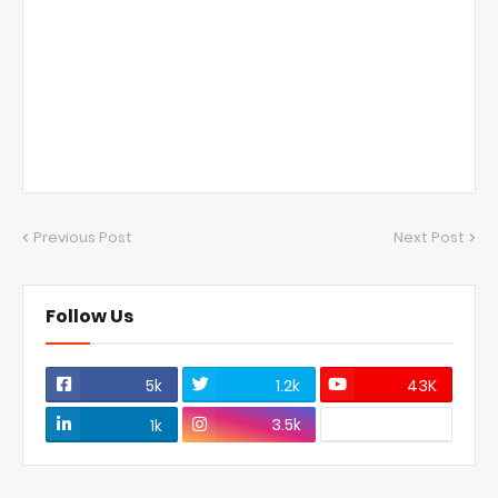
Previous Post
Next Post
Follow Us
5k
1.2k
43K
3.5k
1k