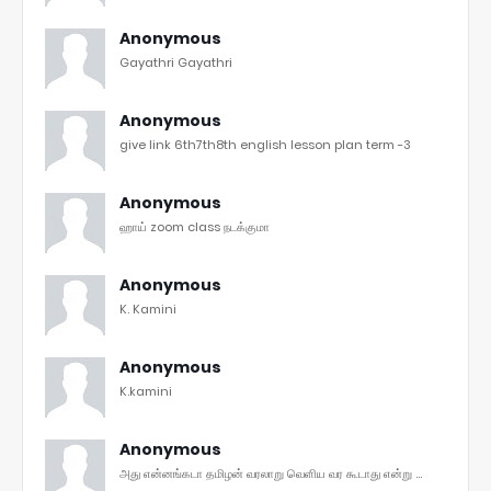
Anonymous
Gayathri Gayathri
Anonymous
give link 6th7th8th english lesson plan term -3
Anonymous
ஹாய் zoom class நடக்குமா
Anonymous
K. Kamini
Anonymous
K.kamini
Anonymous
அது என்னங்கடா தமிழன் வரலாறு வெளிய வர கூடாது என்று ...