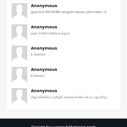
Anonymous
give link 6th7th8th english lesson plan term -3
Anonymous
ஹாய் zoom class நடக்குமா
Anonymous
K. Kamini
Anonymous
K.kamini
Anonymous
அது என்னங்கடா தமிழன் வரலாறு வெளிய வர கூடாது என்று ...
Design by -
www.Kalvinews.com