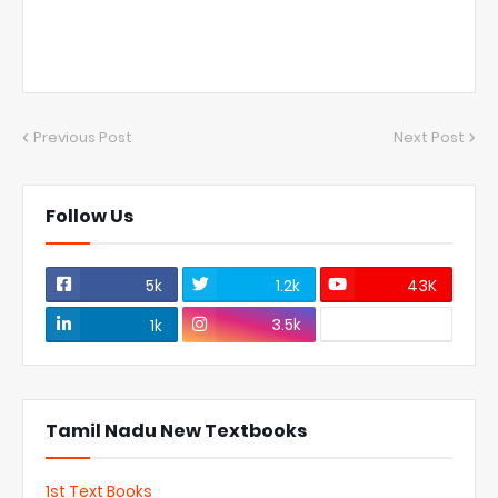
Previous Post
Next Post
Follow Us
5k
1.2k
43K
3.5k
1k
Tamil Nadu New Textbooks
1st Text Books