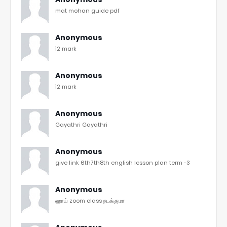
mat mohan guide pdf
Anonymous
12 mark
Anonymous
12 mark
Anonymous
Gayathri Gayathri
Anonymous
give link 6th7th8th english lesson plan term -3
Anonymous
ஹாய் zoom class நடக்குமா