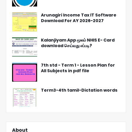
Arunagiri Income Tax IT Software
Download For AY 2026-2027
Kalanjiyam App மூலம் NHIS E- Card
download செய்வது எப்படி?
7th std - Term 1 - Lesson Plan for
All Subjects in pdf file
Term3-4th tamil-Dictation words
About