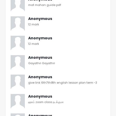
mat mohan guide pdf
Anonymous
12 mark
Anonymous
12 mark
Anonymous
Gayathri Gayathri
Anonymous
give link 6th7th8th english lesson plan term -3
Anonymous
ஹாய் zoom class நடக்குமா
Anonymous