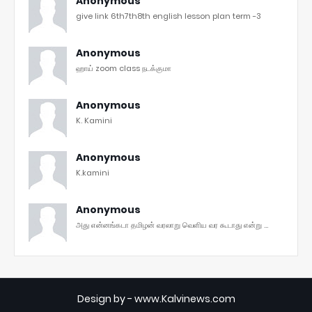
Anonymous
give link 6th7th8th english lesson plan term -3
Anonymous
ஹாய் zoom class நடக்குமா
Anonymous
K. Kamini
Anonymous
K.kamini
Anonymous
அது என்னங்கடா தமிழன் வரலாறு வெளிய வர கூடாது என்று ...
Design by -
www.Kalvinews.com