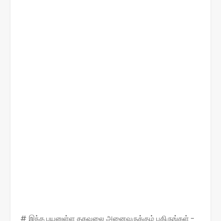
# இந்த பயனுள்ள தகவலை அனைவருக்கும் பகிருங்கள் -