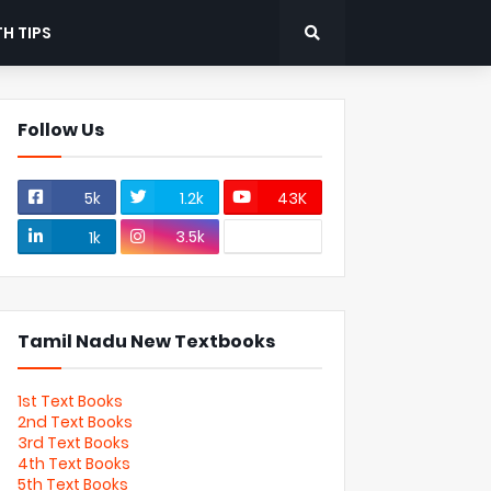
H TIPS
Follow Us
5k
1.2k
43K
3.5k
1k
Tamil Nadu New Textbooks
1st Text Books
2nd Text Books
3rd Text Books
4th Text Books
5th Text Books