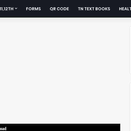
11,12TH
FORMS
QR CODE
TN TEXT BOOKS
HEALT
load