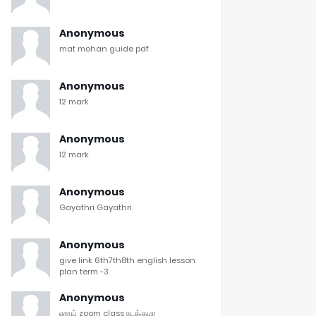
Anonymous
mat mohan guide pdf
Anonymous
12 mark
Anonymous
12 mark
Anonymous
Gayathri Gayathri
Anonymous
give link 6th7th8th english lesson
plan term -3
Anonymous
ஹாய் zoom class நடக்குமா