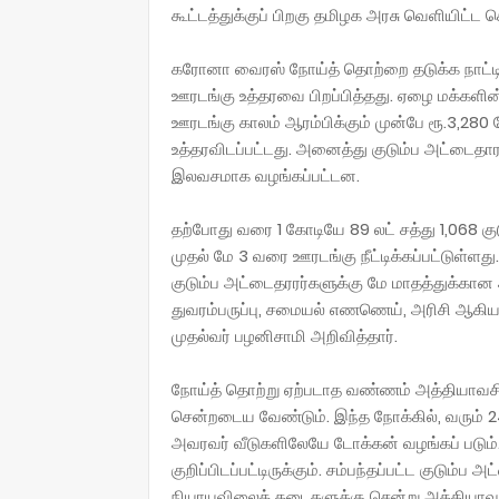
கூட்டத்துக்குப் பிறகு தமிழக அரசு வெளியிட்ட செய
கரோனா வைரஸ் நோய்த் தொற்றை தடுக்க நாட்டி
ஊரடங்கு உத்தரவை பிறப்பித்தது. ஏழை மக்களி
ஊரடங்கு காலம் ஆரம்பிக்கும் முன்பே ரூ.3,28
உத்தரவிடப்பட்டது. அனைத்து குடும்ப அட்டைதார
இலவசமாக வழங்கப்பட்டன.
தற்போது வரை 1 கோடியே 89 லட் சத்து 1,068 குட
முதல் மே 3 வரை ஊரடங்கு நீட்டிக்கப்பட்டுள்ளத
குடும்ப அட்டைதரரர்களுக்கு மே மாதத்துக்கா
துவரம்பருப்பு, சமையல் எணணெய், அரிசி ஆக
முதல்வர் பழனிசாமி அறிவித்தார்.
நோய்த் தொற்று ஏற்படாத வண்ணம் அத்தியாவசி
சென்றடைய வேண்டும். இந்த நோக்கில், வரும் 24
அவரவர் வீடுகளிலேயே டோக்கன் வழங்கப் படும். 
குறிப்பிடப்பட்டிருக்கும். சம்பந்தப்பட்ட குடும்ப 
நியாயவிலைக் கடைகளுக்கு சென்று அத்தியாவச