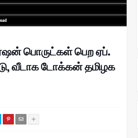
load
ஷன் பொருட்கள் பெற ஏப்.
டு, வீடாக டோக்கன் தமிழக