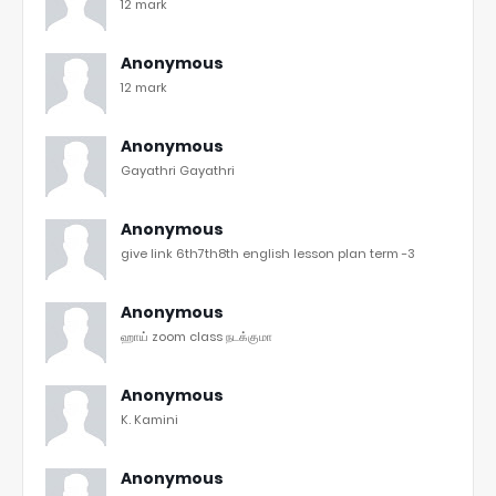
12 mark
Anonymous
12 mark
Anonymous
Gayathri Gayathri
Anonymous
give link 6th7th8th english lesson plan term -3
Anonymous
ஹாய் zoom class நடக்குமா
Anonymous
K. Kamini
Anonymous