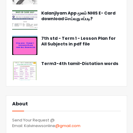
Kalanjiyam App மூலம் NHIS E- Card
download செய்வது எப்படி?
7th std - Term 1 - Lesson Plan for
All Subjects in pdf file
Term3-4th tamil-Dictation words
About
Send Your Request @
Email: Kalvinewsonline
@gmail.com