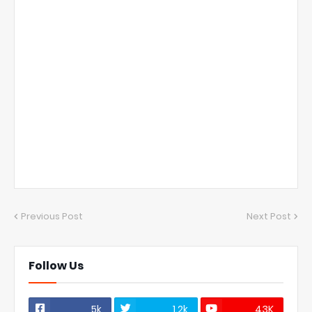
Previous Post
Next Post
Follow Us
5k
1.2k
43K