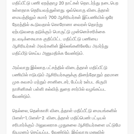
மதிப்பீட்டு பணி ஏறத்தாழ 20 நாட்கள் தொடர்ந்து நடைபெற
உள்ளதாக தெரியவந்துள்ளது. ஒவ்வொரு விடைத்தாள்
மையத்திலும் சுமார் 700 ஆசிரியர்கள் இப்பணியில் ஒரே
நேரத்தில் கூடுவதால் கொரோனா வைரஸ் தொற்று
ஏற்படுவதை தடுக்கும் பொருட்டு முன்னெச்சரிக்கை
நடவடிக்கையாக குறிப்பிட்ட மதிப்பீட்டு பணியை
ஆசிரியர்கள் அவர்களின் இல்லங்களிலேயே அமர்ந்து
மதிப்பீடு செய்ய அனுமதிக்க வேண்டும்.
அவ்வாறு இல்லாத பட்சத்தில் விடைத்தாள் மதிப்பீட்டு
பணியில் ஈடுபடும் ஆசிரியர்களுக்கு தினந்தோறும் தரமான
முக கவசம் மற்றும் சானிடைசர், பேப்பர் உள்பட கிருமி
நாசினிகள் பள்ளி கல்வித் துறை சார்பில் வழங்கப்பட
வேண்டும்.
நெல்லை, தென்காசி விடைத்தாள் மதிப்பீட்டு மையங்களில்
பிளஸ்-1, பிளஸ்-2 விடைத்தாள் மதிப்பெண் பட்டியல்
சரிபார்க்கும் அலுவலராக முதுகலை ஆசிரியர்களை மட்டுமே
நியமனம் செய்யப்பட வேண்டும். இவ்வாறு மனுவில்