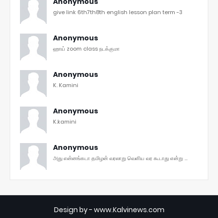
Anonymous
give link 6th7th8th english lesson plan term -3
Anonymous
ஹாய் zoom class நடக்குமா
Anonymous
K. Kamini
Anonymous
K.kamini
Anonymous
அது என்னங்கடா தமிழன் வரலாறு வெளிய வர கூடாது என்று ...
Design by -
www.Kalvinews.com