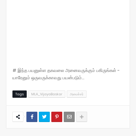
# இந்த பயனுள்ள தகவலை அனைவருக்கும் பகிருங்கள் -
யாரேனும் ஒருவருக்காவது பயன்படும்...
Tags
MLA_VijayaBaskar
அமைச்சர்