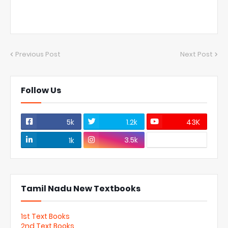
Previous Post
Next Post
Follow Us
5k
1.2k
43K
3.5k
1k
Tamil Nadu New Textbooks
1st Text Books
2nd Text Books