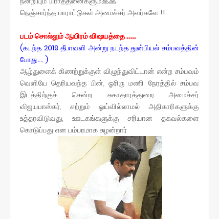
நன்றியும் பிராத்தனைகளும்🙏🙏
நெஞ்சார்ந்த பாராட்டுகள் அமைச்சர் அவர்களே !!
படம் சொல்லும் ஆயிரம் விஷயத்தை .....
(கடந்த 2019 தீபாவளி அன்று நடந்த துன்பியல் சம்பவத்தின்
போது.... )
ஆழ்துளைக் கிணற்றுக்குள் விழுந்துவிட்டான் என்ற சம்பவம்
வெளியே தெரியவந்த பின், ஓரிரு மணி நேரத்தில் சம்பவ
இடத்திற்குச் சென்ற சுகாதாரத்துறை அமைச்சர்
விஜயபாஸ்கர், சற்றும் ஓய்வில்லாமல் அதிகாரிகளுக்கு
உத்தரவிடுவது, ஊடகங்களுக்கு சரியான தகவல்களை
கொடுப்பது என பம்பரமாக சுழன்றார்