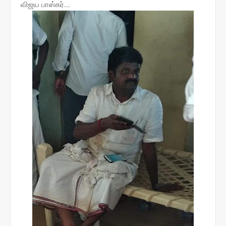
விஜய பாஸ்கர்....