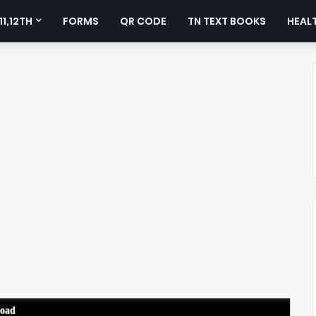
11,12TH
FORMS
QR CODE
TN TEXT BOOKS
HEALT
load