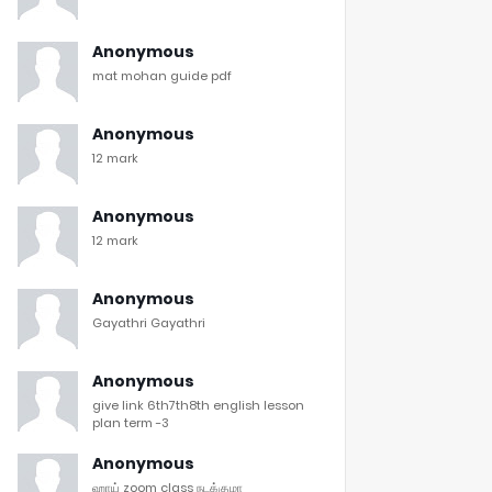
Anonymous
mat mohan guide pdf
Anonymous
12 mark
Anonymous
12 mark
Anonymous
Gayathri Gayathri
Anonymous
give link 6th7th8th english lesson
plan term -3
Anonymous
ஹாய் zoom class நடக்குமா