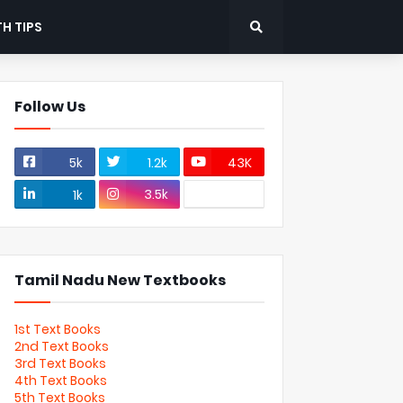
H TIPS
Follow Us
5k
1.2k
43K
3.5k
1k
Tamil Nadu New Textbooks
1st Text Books
2nd Text Books
3rd Text Books
4th Text Books
5th Text Books