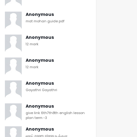
Anonymous
mat mohan guide pdf
Anonymous
12 mark
Anonymous
12 mark
Anonymous
Gayathri Gayathri
Anonymous
give link 6th7th8th english lesson
plan term -3
Anonymous
ஹாய் zoom class நடக்குமா