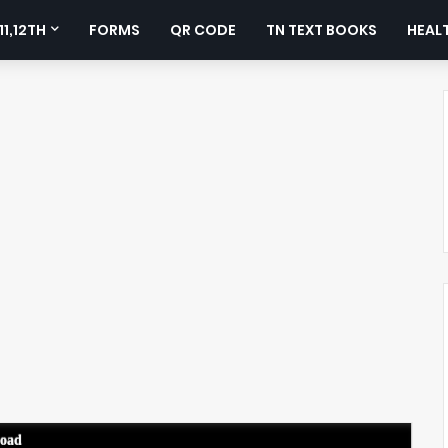
11,12TH
FORMS
QR CODE
TN TEXT BOOKS
HEALT
load