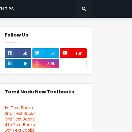
H TIPS
Follow Us
5k
1.2k
43K
3.5k
1k
Tamil Nadu New Textbooks
1st Text Books
2nd Text Books
3rd Text Books
4th Text Books
5th Text Books