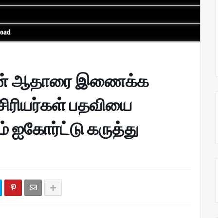
load
டன் ஆதாரை இணைக்க
சிரியர்கள் பதவியை
 ஐகோர்ட்டு கருத்து