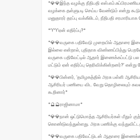
*💎💎இந்த வழக்கு நீதிபதி எஸ்.எம்.சுப்பிரமணி
வழக்கை தள்ளுபடி செய்ய வேண்டும் என்று கூடுத
மனுதாரர் தரப்பு வக்கீலிடம், நீதிபதி சரமாரியாக 
*♈♈ஏன் எதிர்ப்பு?*
*💎💎வருகை பதிவேடு முறையில் ஆதாரை இணைப
இல்லை என்றால், புதிதாக விண்ணப்பித்து பெறவ
வருகை பதிவேட்டில் ஆதார் இணைக்கப்பட்டு பல ம
மட்டும் ஏன் எதிர்ப்பு தெரிவிக்கின்றனர்?’ என்று 
*💎💎பின்னர், ‘தமிழகத்தில் அரசு பள்ளி ஆசிரி
ஆசிரியர் பணியை விட வேறு தொழிலையும் கவனிக்க
கூறினார்*
*🔮🔮ராஜினாமா*
*💎💎நான் ஒட்டுமொத்த ஆசிரியர்கள் மீதும் கு
கொண்டுவந்துள்ளது. அரசு பணிக்கு வந்துவிட்ட
*💎💎வருகை பதிவேட்டுடன் ஆதாரை இணைக்க வ