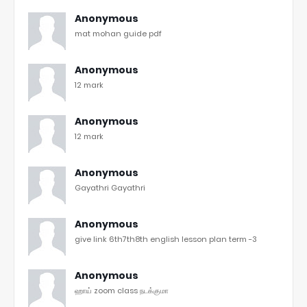
Anonymous
mat mohan guide pdf
Anonymous
12 mark
Anonymous
12 mark
Anonymous
Gayathri Gayathri
Anonymous
give link 6th7th8th english lesson plan term -3
Anonymous
ஹாய் zoom class நடக்குமா