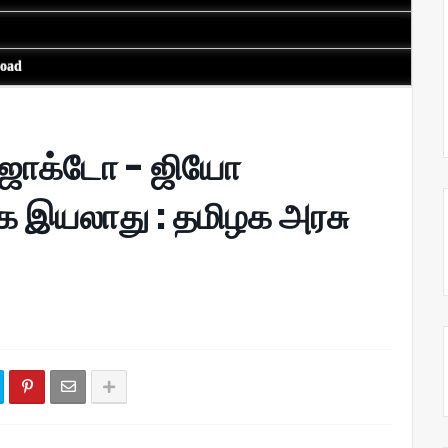
load
 ஜாக்டோ - ஜியோ
 இயலாது : தமிழக அரசு