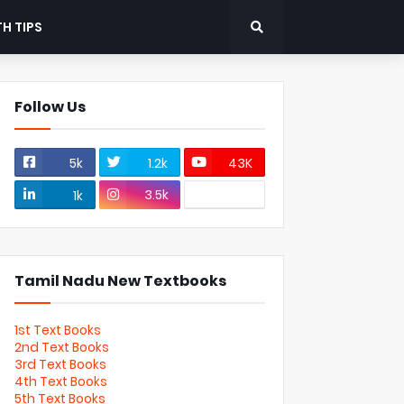
H TIPS
Follow Us
5k
1.2k
43K
3.5k
1k
Tamil Nadu New Textbooks
1st Text Books
2nd Text Books
3rd Text Books
4th Text Books
5th Text Books