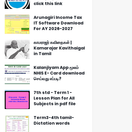
click this link
Arunagiri Income Tax
IT Software Download
For AY 2026-2027
காமராஜர் கவிதைகள் |
Kamarajar Kavithaigal
in Tamil
Kalanjiyam App மூலம்
NHIS E- Card download
செய்வது எப்படி?
7th std - Term 1 -
Lesson Plan for All
Subjects in pdf file
Term3-4th tamil-
Dictation words