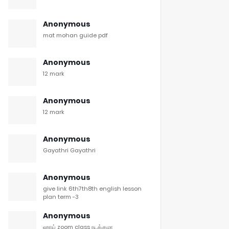
Anonymous
mat mohan guide pdf
Anonymous
12 mark
Anonymous
12 mark
Anonymous
Gayathri Gayathri
Anonymous
give link 6th7th8th english lesson
plan term -3
Anonymous
ஹாய் zoom class நடக்குமா