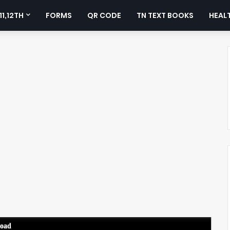
11,12TH
FORMS
QR CODE
TN TEXT BOOKS
HEALT
load