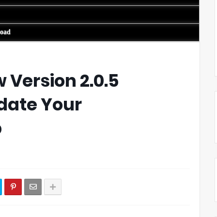
load
 Version 2.0.5
pdate Your
p