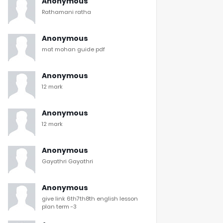
Anonymous
Rathamani ratha
Anonymous
mat mohan guide pdf
Anonymous
12 mark
Anonymous
12 mark
Anonymous
Gayathri Gayathri
Anonymous
give link 6th7th8th english lesson
plan term -3