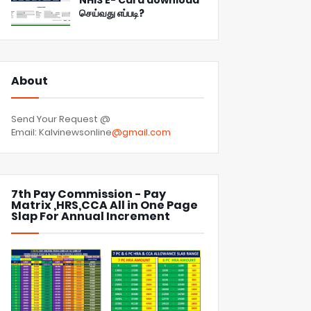
NHIS E- Card download
செய்வது எப்படி?
About
Send Your Request @
Email: Kalvinewsonline
@gmail.com
7th Pay Commission - Pay
Matrix ,HRS,CCA All in One Page
Slap For Annual Increment