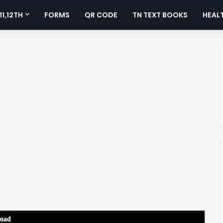
11,12TH
FORMS
QR CODE
TN TEXT BOOKS
HEALT
load