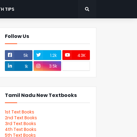
H TIPS
Follow Us
5k
1.2k
43K
3.5k
1k
Tamil Nadu New Textbooks
1st Text Books
2nd Text Books
3rd Text Books
4th Text Books
5th Text Books