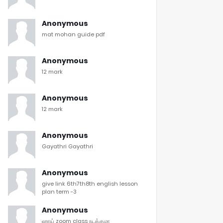
Anonymous
mat mohan guide pdf
Anonymous
12 mark
Anonymous
12 mark
Anonymous
Gayathri Gayathri
Anonymous
give link 6th7th8th english lesson
plan term -3
Anonymous
ஹாய் zoom class நடக்குமா