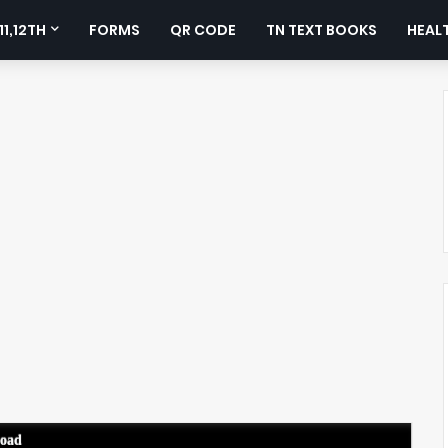
11,12TH
FORMS
QR CODE
TN TEXT BOOKS
HEALT
load