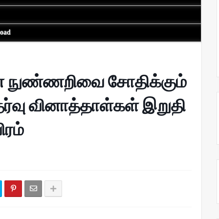
load
் நுண்ணறிவை சோதிக்கும்
ர்வு வினாத்தாள்கள் இறுதி
ிரம்