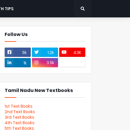
H TIPS
Follow Us
5k
1.2k
43K
3.5k
1k
Tamil Nadu New Textbooks
1st Text Books
2nd Text Books
3rd Text Books
4th Text Books
5th Text Books