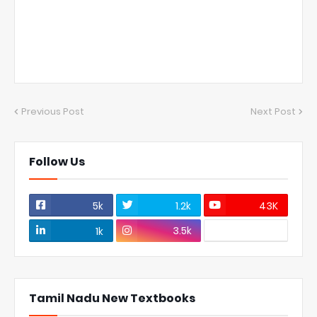
Previous Post
Next Post
Follow Us
5k
1.2k
43K
3.5k
1k
Tamil Nadu New Textbooks