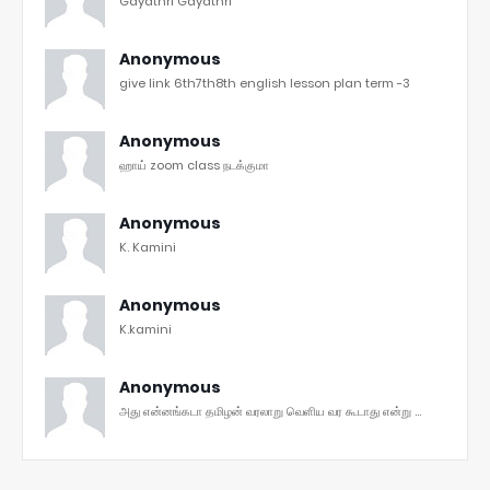
Gayathri Gayathri
Anonymous
give link 6th7th8th english lesson plan term -3
Anonymous
ஹாய் zoom class நடக்குமா
Anonymous
K. Kamini
Anonymous
K.kamini
Anonymous
அது என்னங்கடா தமிழன் வரலாறு வெளிய வர கூடாது என்று ...