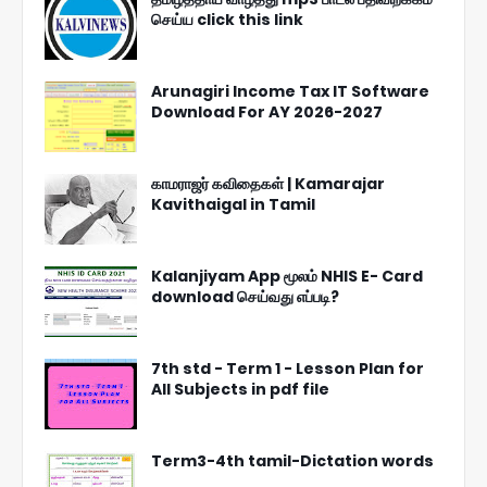
செய்ய click this link
Arunagiri Income Tax IT Software
Download For AY 2026-2027
காமராஜர் கவிதைகள் | Kamarajar
Kavithaigal in Tamil
Kalanjiyam App மூலம் NHIS E- Card
download செய்வது எப்படி?
7th std - Term 1 - Lesson Plan for
All Subjects in pdf file
Term3-4th tamil-Dictation words