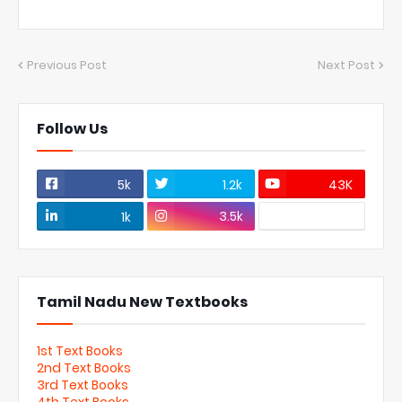
Previous Post
Next Post
Follow Us
5k
1.2k
43K
3.5k
1k
Tamil Nadu New Textbooks
1st Text Books
2nd Text Books
3rd Text Books
4th Text Books