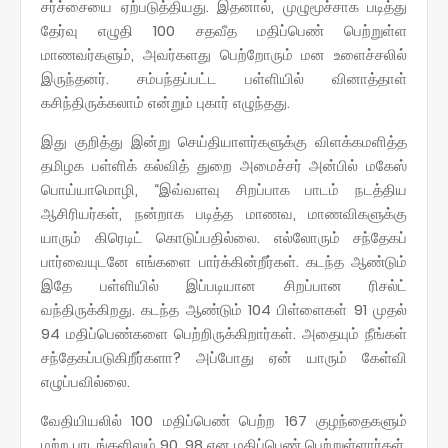
சர்ச்சையை ஏற்படுத்தியது. இதனால், முழுமூச்சாக படித்து
தேர்வு எழுதி 100 சதவீத மதிப்பெண் பெற்றுள்ள
மாணவர்களும், அவர்களது பெற்றோரும் மன உளைச்சலில்
இருந்தனர். சம்பந்தப்பட்ட பள்ளியில் வினாத்தாள்
கசிந்திருக்கலாம் என்றும் புகார் எழுந்தது.
இது குறித்து இன்று செய்தியாளர்களுக்கு விளக்கமளித்த
தமிழக பள்ளிக் கல்வித் துறை அமைச்சர் அன்பில் மகேஸ்
பொய்யாமொழி, “இவ்வளவு சிறப்பாக பாடம் நடத்திய
ஆசிரியர்கள், நன்றாக படித்த மாணவ, மாணவிகளுக்கு
யாரும் கிரெடிட் கொடுப்பதில்லை. எல்லோரும் சந்தேகப்
பார்வையுடனே எங்களை பார்க்கின்றீர்கள். கடந்த ஆண்டும்
இதே பள்ளியில் இப்படியான சிறப்பான ரிசல்ட்
வந்திருக்கிறது. கடந்த ஆண்டும் 104 பிள்ளைகள் 91 முதல்
94 மதிப்பெண்களை பெற்றிருக்கிறார்கள். அதையும் நீங்கள்
சந்தேகப்படுகிறீர்களா? அப்போது ஏன் யாரும் கேள்வி
எழுப்பவில்லை.
வேதியியலில் 100 மதிப்பெண் பெற்ற 167 குழந்தைகளும்
மற்ற பாடங்களிலும் 90, 98 என மதிப்பெண் பெற்றுள்ளார்கள்.