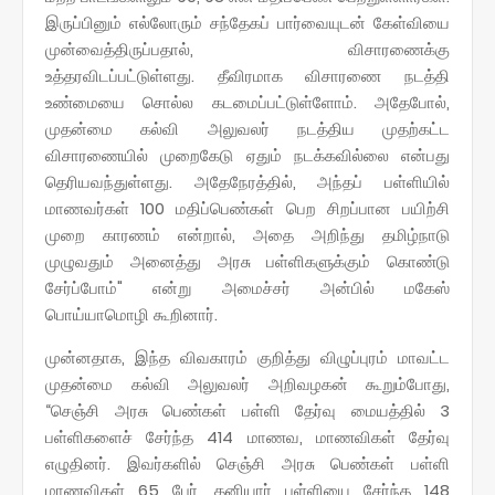
இருப்பினும் எல்லோரும் சந்தேகப் பார்வையுடன் கேள்வியை
முன்வைத்திருப்பதால், விசாரணைக்கு
உத்தரவிடப்பட்டுள்ளது. தீவிரமாக விசாரணை நடத்தி
உண்மையை சொல்ல கடமைப்பட்டுள்ளோம். அதேபோல்,
முதன்மை கல்வி அலுவலர் நடத்திய முதற்கட்ட
விசாரணையில் முறைகேடு ஏதும் நடக்கவில்லை என்பது
தெரியவந்துள்ளது. அதேநேரத்தில், அந்தப் பள்ளியில்
மாணவர்கள் 100 மதிப்பெண்கள் பெற சிறப்பான பயிற்சி
முறை காரணம் என்றால், அதை அறிந்து தமிழ்நாடு
முழுவதும் அனைத்து அரசு பள்ளிகளுக்கும் கொண்டு
சேர்ப்போம்" என்று அமைச்சர் அன்பில் மகேஸ்
பொய்யாமொழி கூறினார்.
முன்னதாக, இந்த விவகாரம் குறித்து விழுப்புரம் மாவட்ட
முதன்மை கல்வி அலுவலர் அறிவழகன் கூறும்போது,
“செஞ்சி அரசு பெண்கள் பள்ளி தேர்வு மையத்தில் 3
பள்ளிகளைச் சேர்ந்த 414 மாணவ, மாணவிகள் தேர்வு
எழுதினர். இவர்களில் செஞ்சி அரசு பெண்கள் பள்ளி
மாணவிகள் 65 பேர், தனியார் பள்ளியை சேர்ந்த 148