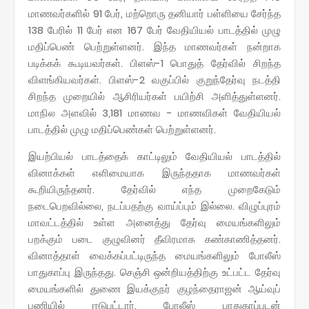
மாணவர்களில் 91 பேர், மற்றொரு தனியார் பள்ளியை சேர்ந்த
138 பேரில் 11 பேர் என 167 பேர் வேதியியல் பாடத்தில் முழு
மதிப்பெண் பெற்றுள்ளனர். இந்த மாணவர்கள் நன்றாக
படிக்கக் கூடியவர்கள். பிளஸ்-1 பொதுத் தேர்வில் சிறந்த
விளங்கியவர்கள். பிளஸ்-2 வகுப்பில் குறுந்தேர்வு நடத்தி
சிறந்த முறையில் ஆசிரியர்கள் பயிற்சி அளித்துள்ளனர்.
மாநில அளவில் 3,181 மாணவ - மாணவிகள் வேதியியல்
பாடத்தில் முழு மதிப்பெண்கள் பெற்றுள்ளனர்.
இயற்பியல் பாடத்தைக் காட்டிலும் வேதியியல் பாடத்தில்
வினாக்கள் எளிமையாக இருந்ததாக மாணவர்கள்
கூறியிருந்தனர். தேர்வில் எந்த முறைகேடும்
நடைபெறவில்லை, நடப்பதற்கு வாய்ப்பும் இல்லை. விழுப்புரம்
மாவட்டத்தில் உள்ள அனைத்து தேர்வு மையங்களிலும்
பறக்கும் படை குழுவினர் தீவிரமாக கண்காணித்தனர்.
வினாத்தாள் வைக்கப்பட்டிருந்த மையங்களிலும் போலீஸ்
பாதுகாப்பு இருந்தது. செஞ்சி ஒன்றியத்திற்கு உட்பட்ட தேர்வு
மையங்களில் துணை இயக்குநர் குழந்தைராஜன் ஆய்வுப்
பணியில் ஈடுபட்டார். போலீஸ் பாதுகாப்புடன்