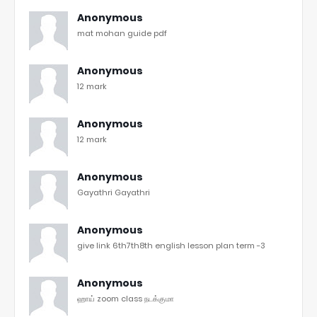
Anonymous
mat mohan guide pdf
Anonymous
12 mark
Anonymous
12 mark
Anonymous
Gayathri Gayathri
Anonymous
give link 6th7th8th english lesson plan term -3
Anonymous
ஹாய் zoom class நடக்குமா