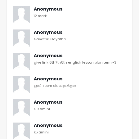
Anonymous
12 mark
Anonymous
Gayathri Gayathri
Anonymous
give link 6th7th8th english lesson plan term -3
Anonymous
ஹாய் zoom class நடக்குமா
Anonymous
K. Kamini
Anonymous
K.kamini