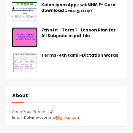
Kalanjiyam App மூலம் NHIS E- Card
download செய்வது எப்படி?
7th std - Term 1 - Lesson Plan for
All Subjects in pdf file
Term3-4th tamil-Dictation words
About
Send Your Request @
Email: Kalvinewsonline
@gmail.com