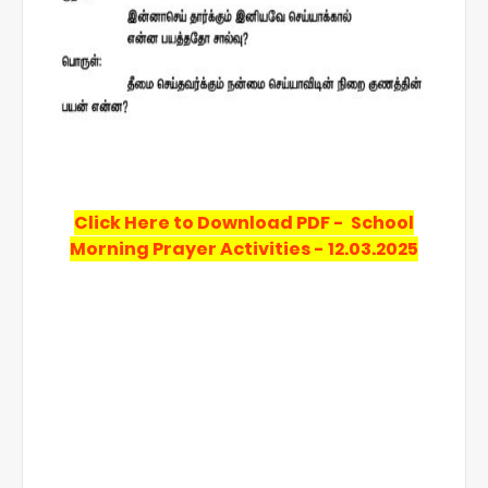
Click Here to Download PDF - School
Morning Prayer Activities - 12.03.2025