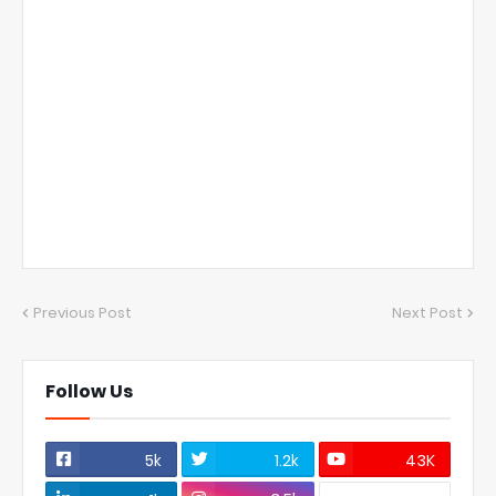
Previous Post
Next Post
Follow Us
5k
1.2k
43K