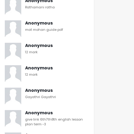
Anonymous
Rathamani ratha
Anonymous
mat mohan guide pdf
Anonymous
12 mark
Anonymous
12 mark
Anonymous
Gayathri Gayathri
Anonymous
give link 6th7th8th english lesson
plan term -3