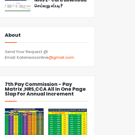
NHIS E- Card download
செய்வது எப்படி?
About
Send Your Request @
Email: Kalvinewsonline
@gmail.com
7th Pay Commission - Pay
Matrix ,HRS,CCA All in One Page
Slap For Annual Increment