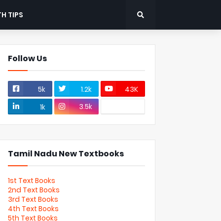
H TIPS
Follow Us
5k
1.2k
43K
3.5k
1k
Tamil Nadu New Textbooks
1st Text Books
2nd Text Books
3rd Text Books
4th Text Books
5th Text Books