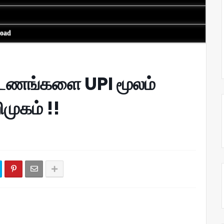
load
்டணங்களை UPI மூலம்
முகம் !!