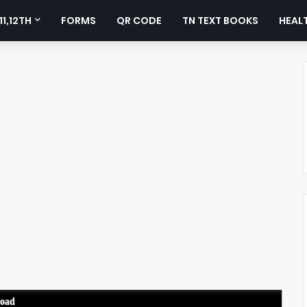
11,12TH
FORMS
QR CODE
TN TEXT BOOKS
HEALT
load