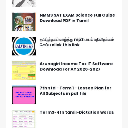
NMMS SAT EXAM Science Full Guide
Download PDF in Tamil
தமிழ்த்தாய் வாழ்த்து mp3 பாடல் பதிவிறக்கம்
செய்ய click this link
Arunagiri Income Tax IT Software
Download For AY 2026-2027
7th std - Term 1 - Lesson Plan for
All Subjects in pdf file
Term3-4th tamil-Dictation words