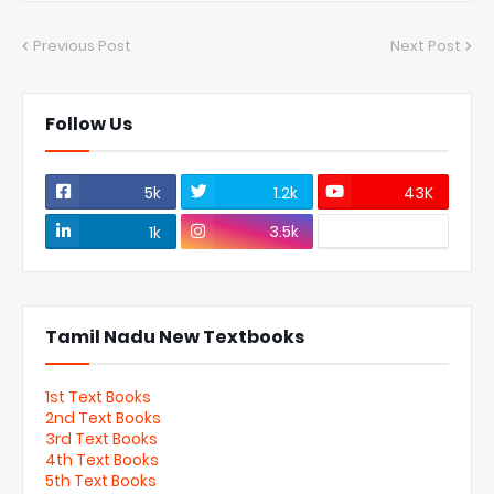
Previous Post
Next Post
Follow Us
5k
1.2k
43K
3.5k
1k
Tamil Nadu New Textbooks
1st Text Books
2nd Text Books
3rd Text Books
4th Text Books
5th Text Books