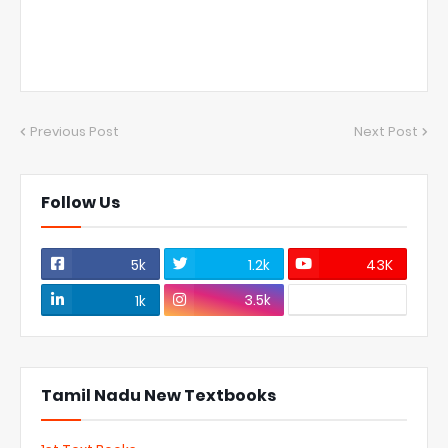
Previous Post
Next Post
Follow Us
5k
1.2k
43K
3.5k
1k
Tamil Nadu New Textbooks