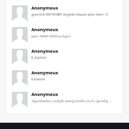
Anonymous
give link 6th7th8th english lesson plan term -3
Anonymous
ஹாய் zoom class நடக்குமா
Anonymous
K. Kamini
Anonymous
K.kamini
Anonymous
அது என்னங்கடா தமிழன் வரலாறு வெளிய வர கூடாது என்று ...