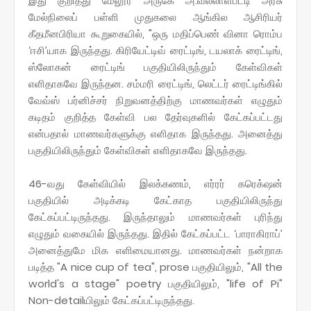
இது குறித்து மேலூர் அருகே அ.வல்லாளபட்டி அரசு
மேல்நிலைப் பள்ளி முதுகலை ஆங்கில ஆசிரியர்
கீதமீனபிரியா கூறுகையில், "ஒரு மதிப்பெண் வினா ரொம்ப
‘ஈசி’யாக இருந்தது. கிரியேட்டிவ் ரைட்டிங், டயலாக் ரைட்டிங்,
ஸ்லோகன் ரைட்டிங் பகுதியிலிருந்தும் கேள்விகள்
எளிதாகவே இருந்தன. சம்மரி ரைட்டிங், லெட்டர் ரைட்டிங்கில்
வேவ்ஸ் பர்னிச்சர் நிறுவனத்திற்கு மாணவர்கள் எழுதும்
கடிதம் குறித்த கேள்வி பல தேர்வுகளில் கேட்கப்பட்டது
என்பதால் மாணவர்களுக்கு எளிதாக இருந்தது. அனைத்து
பகுதியிலிருந்தும் கேள்விகள் எளிதாகவே இருந்தது.
46-வது கேள்வியில் இலக்கணம், எர்ரர் கரெக்‌ஷன்
பகுதியில் அடிக்கடி கேட்காத பகுதியிலிருந்து
கேட்கப்பட்டிருந்தது. இருந்தாலும் மாணவர்கள் புரிந்து
எழுதும் வகையில் இருந்தது. இதில் கேட்கப்பட்ட ‘பாராகிராப்’
அனைத்துமே மிக எளிமையானது. மாணவர்கள் நன்றாக
படித்த "A nice cup of tea", prose பகுதியிலும், "All the
world's a stage" poetry பகுதியிலும், "life of Pi"
Non-detailயிலும் கேட்கப்பட்டிருந்தது.