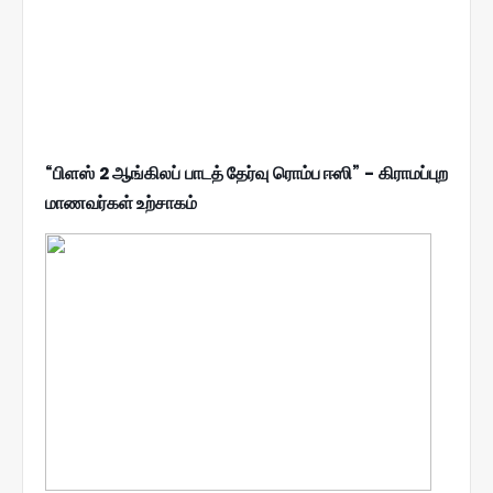
“பிளஸ் 2 ஆங்கிலப் பாடத் தேர்வு ரொம்ப ஈஸி” - கிராமப்புற
மாணவர்கள் உற்சாகம்