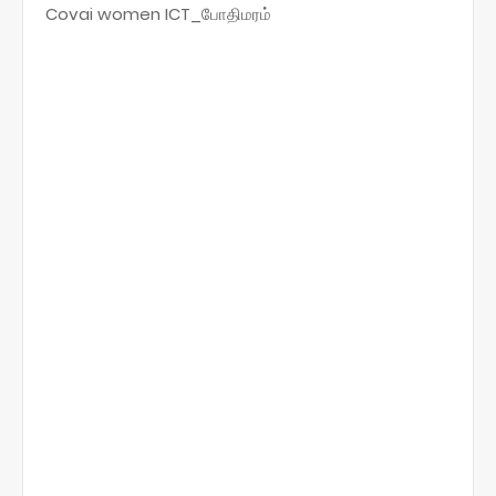
Covai women ICT_போதிமரம்