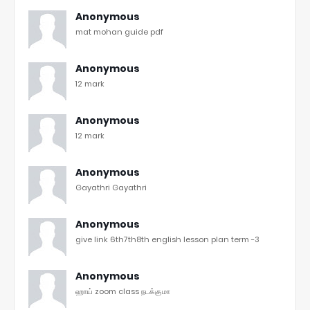
Anonymous
mat mohan guide pdf
Anonymous
12 mark
Anonymous
12 mark
Anonymous
Gayathri Gayathri
Anonymous
give link 6th7th8th english lesson plan term -3
Anonymous
ஹாய் zoom class நடக்குமா