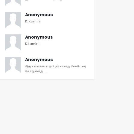
Anonymous
K. Kamini
Anonymous
K.kamini
Anonymous
அது என்னங்கடா தமிழன் வரலாறு வெளிய வர
கூடாது என்று ...