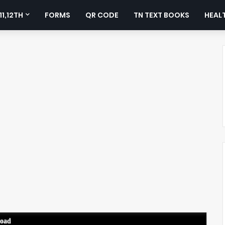
11,12TH
FORMS
QR CODE
TN TEXT BOOKS
HEALT
load