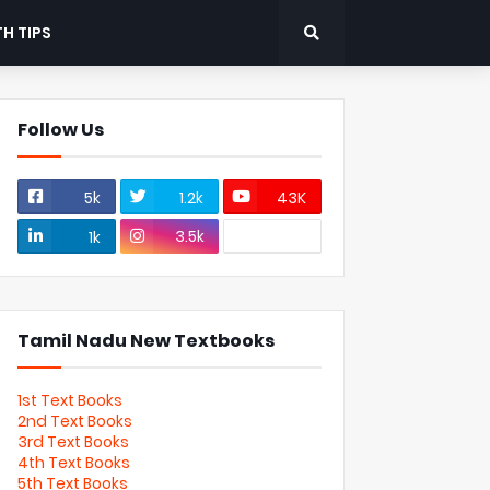
H TIPS
Follow Us
5k
1.2k
43K
3.5k
1k
Tamil Nadu New Textbooks
1st Text Books
2nd Text Books
3rd Text Books
4th Text Books
5th Text Books