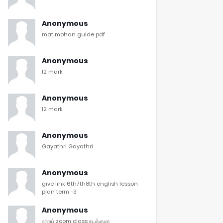
Anonymous
mat mohan guide pdf
Anonymous
12 mark
Anonymous
12 mark
Anonymous
Gayathri Gayathri
Anonymous
give link 6th7th8th english lesson
plan term -3
Anonymous
ஹாய் zoom class நடக்குமா