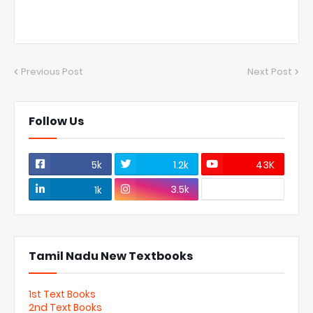
Previous Post
Next Post
Follow Us
5k
1.2k
43K
3.5k
1k
Tamil Nadu New Textbooks
1st Text Books
2nd Text Books