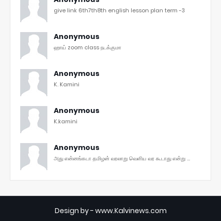
give link 6th7th8th english lesson plan term -3
Anonymous
ஹாய் zoom class நடக்குமா
Anonymous
K. Kamini
Anonymous
K.kamini
Anonymous
அது என்னங்கடா தமிழன் வரலாறு வெளிய வர கூடாது என்று ...
Design by -
www.Kalvinews.com