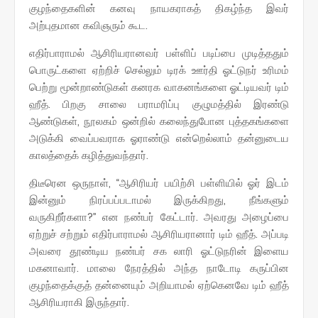
குழந்தைகளின் கனவு நாயகராகத் திகழ்ந்த இவர்
அற்புதமான கவிஞரும் கூட.
எதிர்பாராமல் ஆசிரியரானவர் பள்ளிப் படிப்பை முடித்ததும்
பொருட்களை ஏற்றிச் செல்லும் டிரக் ஊர்தி ஓட்டுநர் உரிமம்
பெற்று மூன்றாண்டுகள் கனரக வாகனங்களை ஓட்டியவர் டிம்
ஹீத். பிறகு சாலை பராமரிப்பு குழுமத்தில் இரண்டு
ஆண்டுகள், நூலகம் ஒன்றில் கலைந்துபோன புத்தகங்களை
அடுக்கி வைப்பவராக ஓராண்டு என்றெல்லாம் தன்னுடைய
காலத்தைக் கழித்துவந்தார்.
திடீரென ஒருநாள், “ஆசிரியர் பயிற்சி பள்ளியில் ஓர் இடம்
இன்னும் நிரப்பப்படாமல் இருக்கிறது, நீங்களும்
வருகிறீர்களா?” என நண்பர் கேட்டார். அவரது அழைப்பை
ஏற்றுச் சற்றும் எதிர்பாராமல் ஆசிரியரானார் டிம் ஹீத். அப்படி
அவரை தூண்டிய நண்பர் சக லாரி ஓட்டுநரின் இளைய
மகனாவார். மாலை நேரத்தில் அந்த நாடோடி கருப்பின
குழந்தைக்குத் தன்னையும் அறியாமல் ஏற்கெனவே டிம் ஹீத்
ஆசிரியராகி இருந்தார்.