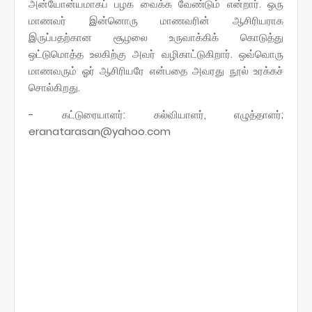
அன்யோன்யமாகப் பழக வைக்க வேண்டும் என்றார். ஒரு
மாணவர் இன்னொரு மாணவரின் ஆசிரியராக
இருப்பதற்கான சூழலை உருவாக்கிக் கொடுத்து
ஒட்டுமொத்த உலகிற்கு அவர் வழிகாட்டுகிறார். ஒவ்வொரு
மாணவரும் ஓர் ஆசிரியரே என்பதை அவரது நூல் உரக்கச்
சொல்கிறது.
- கட்டுரையாளர்: கல்வியாளர், எழுத்தாளர்;
eranatarasan@yahoo.com