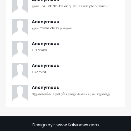
give link 6th7th8th english lesson plan term -3
Anonymous
ஹாய் zoom class நடக்குமா
Anonymous
K. Kamini
Anonymous
K.kamini
Anonymous
அது என்னங்கடா தமிழன் வரலாறு வெளிய வர கூடாது என்று ...
Design by -
www.Kalvinews.com