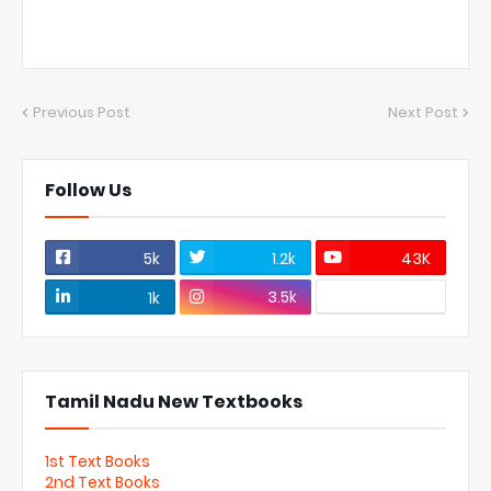
Previous Post
Next Post
Follow Us
5k
1.2k
43K
3.5k
1k
Tamil Nadu New Textbooks
1st Text Books
2nd Text Books