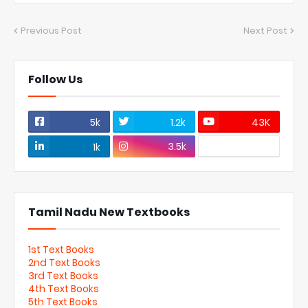
Previous Post
Next Post
Follow Us
5k
1.2k
43K
3.5k
1k
Tamil Nadu New Textbooks
1st Text Books
2nd Text Books
3rd Text Books
4th Text Books
5th Text Books