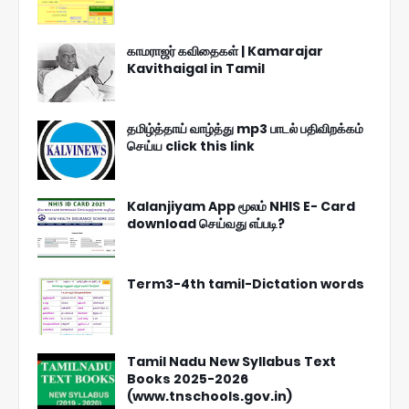
காமராஜர் கவிதைகள் | Kamarajar
Kavithaigal in Tamil
தமிழ்த்தாய் வாழ்த்து mp3 பாடல் பதிவிறக்கம்
செய்ய click this link
Kalanjiyam App மூலம் NHIS E- Card
download செய்வது எப்படி?
Term3-4th tamil-Dictation words
Tamil Nadu New Syllabus Text
Books 2025-2026
(www.tnschools.gov.in)