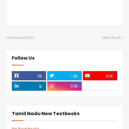
Previous Post
Next Post
Follow Us
5k
1.2k
43K
3.5k
1k
Tamil Nadu New Textbooks