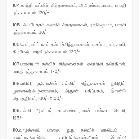
104.காந்தி கல்விச் சிந்தனைகள், அ.அண்ணாமலை, பாரதி
புத்தகாலயம், 120/-
105. அம்பேத்கர் கல்விச் சிந்தனைகள், ரவிக்குமார், பாரதி
புத்தகாலயம், 60/-
106.பெட்ரண்ட் ரசல் கல்விச்சிந்தனைகள், ச.சுப்பாராவ், சாமி,
கி.ரமேஷ், பாரதி புத்தகாலயம், 130/-
107.பாரதியார் கல்விச் சிந்தனைகள், கலாநிதி ரவீந்திரன்,
பாரதி புத்தகாலயம், 170/-
108.எமிலி, ரூசோவின் கல்விச் சிந்தனைகள், தமிழில்.
முனைவர்.அருணாசலம், அருண் பதிப்பகம், இரண்டு
தொகுதிகள், 100/-&100/-
109.கல்வி அரசியல், கி.வெங்கட்ராமன், பன்மை வெளி,
125/-
110.வாழ்க்கைப் பாதை, ஒரு கல்விக் காவியம், ,
ஏ.எஸ்.மகரெங்கோ, தமிழில்.பொன்னீலன், இரண்டு