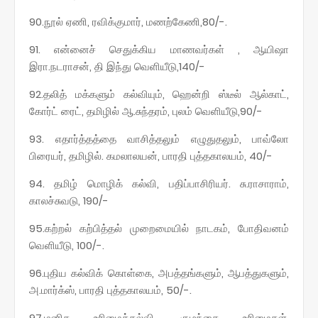
90.நூல் ஏணி, ரவிக்குமார், மணற்கேணி,80/-.
91. என்னைச் செதுக்கிய மாணவர்கள் , ஆயிஷா
இரா.நடராசன், தி இந்து வெளியீடு,140/-
92.தலித் மக்களும் கல்வியும், ஹென்றி ஸ்டீல் ஆல்காட்,
கோர்ட் ரைட், தமிழில் ஆ.சுந்தரம், புலம் வெளியீடு,90/-
93. எதார்த்தத்தை வாசித்தலும் எழுதுதலும், பாவ்லோ
பிரையர், தமிழில். கமலாலயன், பாரதி புத்தகாலயம், 40/-
94. தமிழ் மொழிக் கல்வி, பதிப்பாசிரியர். சு.ராசாராம்,
காலச்சுவடு, 190/-
95.கற்றல் கற்பித்தல் முறைமையில் நாடகம், போதிவனம்
வெளியீடு, 100/-.
96.புதிய கல்விக் கொள்கை, அபத்தங்களும், ஆபத்துகளும்,
அ.மார்க்ஸ், பாரதி புத்தகாலயம், 50/-.
97.மனித உரிமைக்கல்வி, குழந்தை உரிமைகள்,