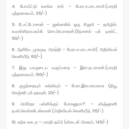
4. போயிட்டு வாங்க சார் – பேரா.ச.மாடசாமி.(பாரதி
புத்தகாலயம், 35/-)
5. டோட்டோசான் – ஜன்னலில் ஒரு சிறுமி – தமிழில்.
சு.வள்ளிநாயகம்& சொ.பிரபாகரன்.(நேசனல் புக் டிரஸ்ட்,
50/-)
6. ஆசிரிய முகமூடி அகற்றி – பேரா.ச.மாடசாமி( அறிவியல்
வெளியீடு, 60/-)
7. இது யாருடைய வகுப்பறை – இரா.நடராசன்.(பாரதி
புத்தகாலயம், 150/-)
8. குழந்தையும் கல்வியும் – பேரா.இரா.காமராசு (நியூ
செஞ்சுரி புக் ஹவுஸ், 20/-)
9. அமிர்தா பள்ளிக்குப் போகனுமா?. – விஞ்ஞானி
த.வி.வெங்கடேஸ்வரன்.(அறிவியல் வெளியீடு, 35/-)
10. கற்க கசடற – பாரதி தம்பி (விகடன் பிரசுரம், 145/-)