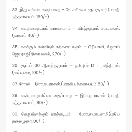
33. இது எங்கள் வகுப்பறை – வே.சசிகலா உதயகுமார்.(பாரதி
புத்தகாலயம், 160/-)
34. கதைகதையாம் காரணமாம் – விஷ்ணுபுரம் சரவணன்.
(வானம்,40/-)
35. கசக்கும் கல்வியும் கற்கண்டாகும் – பிரியசகி, ஜோசப்
ஜெயராஜ்(நிறைவகம், 270/-)
36. சூப்பர் 30 ஆனந்தகுமார் – தமிழில் D I. ரவீந்திரன்.
(வல்லமை, 100/-)
37. ரோஸ் – இரா.நடராசன்.(பாரதி புத்தகாலயம்,50/-)
38. வன்முறையில்லா வகுப்பறை – இரா.நடராசன் (பாரதி
புத்தகாலயம், 80/-)
39. தெருவிளக்கும் மரத்தடியும் – பேரா.ச.மாடசாமி(புதிய
தலைமுறை,80/-)