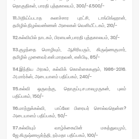
தொகுதிகள், பாரதி புத்தகாலயம், 300/-&500/-
111.அறிய்ப்படாத கலாச்சார புரட்சி, டாங்பிங்ஹான்,
தமிழில்.நிழல்வண்ணன் அலைகள் வெளியீட்டகம், 210/-
112.கல்வியில் நாடகம், பிரளயன்,பாரதி புத்தகாலயம், 30/-
113.குழந்தை மொழியும், ஆசிரியரும், கிருஷ்ணகுமார்,
தமிழில் முனைவர்.என்.மாதவன், என்பிடி, 85/-
114.இந்திய அரசும், கல்விக் கொள்கைகளும், 1986-2016.
அ.மார்க்ஸ், அடையாளம் பதிப்பகம், 240/-
115.கல்வி ஒருவற்கு, தொகுப்பு.ச.பாலமுருகன், புலம்
பதிப்பகம், 150/-
116.மாற்றுக்கல்வி, பாப்லோ பிரையர் சொல்வதென்ன?
அடையாளம் பதிப்பகம், 50/-
117.கல்வியும் வாழ்க்கையின் மகத்துவமும்,
ஜே.கிருஷ்ணமூர்த்தி, நர்மதா பதிப்பகம், 100/-