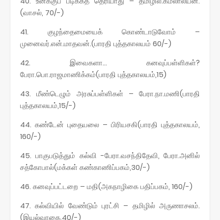
40. உனக்குப் படிக்கத் தெரியாது – தமிழில்.கமலாலயன்.
(வாசல், 70/-)
41. குழந்தைமையைக் கொண்டாடுவோம் –
முனைவர்.என்.மாதவன்.(பாரதி புத்தகாலயம் 60/-)
42. இவைகளா… கனவுப்பள்ளிகள்?
பேரா.பொ.ராஜமாணிக்கம்(பாரதி புத்தகாலயம்,15)
43. மீண்டெழும் அரசுப்பள்ளிகள் – பேரா.நா.மணி(பாரதி
புத்தகாலயம்,15/-)
44. கண்டேன் புதையலை – பிரியசகி(பாரதி புத்தகாலயம்,
160/-)
45. பாகுபடுத்தும் கல்வி -பேரா.வசந்திதேவி, பேரா.அனில்
சத்கோபால்(மக்கள் கண்காணிப்பகம்,30/-)
46. கனவுப்பட்டறை – மதி(அகநாழிகை பதிப்பகம், 160/-)
47. கல்வியில் வேண்டும் புரட்சி – தமிழில் அருணாசலம்.
(இயல்வாகை,40/-)