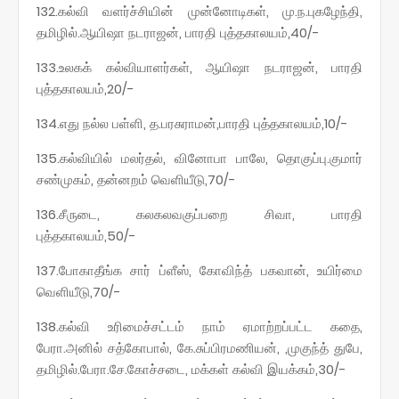
132.கல்வி வளர்ச்சியின் முன்னோடிகள், மு.ந.புகழேந்தி,
தமிழில்.ஆயிஷா நடராஜன், பாரதி புத்தகாலயம்,40/-
133.உலகக் கல்வியாளர்கள், ஆயிஷா நடராஜன், பாரதி
புத்தகாலயம்,20/-
134.எது நல்ல பள்ளி, த.பரசுராமன்,பாரதி புத்தகாலயம்,10/-
135.கல்வியில் மலர்தல், வினோபா பாலே, தொகுப்பு.குமார்
சண்முகம், தன்னறம் வெளியீடு,70/-
136.சீருடை, கலகலவகுப்பறை சிவா, பாரதி
புத்தகாலயம்,50/-
137.போகாதீங்க சார் ப்ளீஸ், கோவிந்த் பகவான், உயிர்மை
வெளியீடு,70/-
138.கல்வி உரிமைச்சட்டம் நாம் ஏமாற்றப்பட்ட கதை,
பேரா.அனில் சத்கோபால், கே.சுப்பிரமணியன், ,முகுந்த் துபே,
தமிழில்.பேரா.சே.கோச்சடை, மக்கள் கல்வி இயக்கம்,30/-