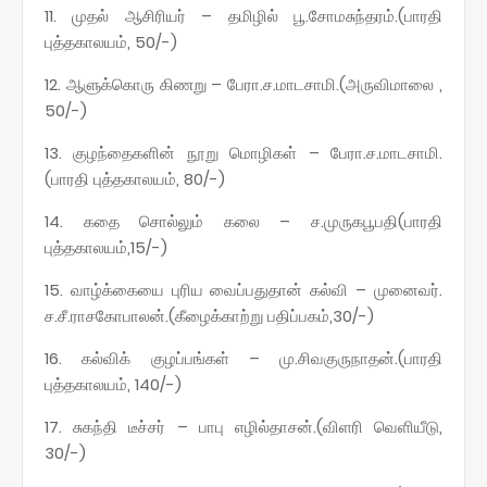
11. முதல் ஆசிரியர் – தமிழில் பூ.சோமசுந்தரம்.(பாரதி
புத்தகாலயம், 50/-)
12. ஆளுக்கொரு கிணறு – பேரா.ச.மாடசாமி.(அருவிமாலை ,
50/-)
13. குழந்தைகளின் நூறு மொழிகள் – பேரா.ச.மாடசாமி.
(பாரதி புத்தகாலயம், 80/-)
14. கதை சொல்லும் கலை – ச.முருகபூபதி(பாரதி
புத்தகாலயம்,15/-)
15. வாழ்க்கையை புரிய வைப்பதுதான் கல்வி – முனைவர்.
ச.சீ.ராசகோபாலன்.(கீழைக்காற்று பதிப்பகம்,30/-)
16. கல்விக் குழப்பங்கள் – மு.சிவகுருநாதன்.(பாரதி
புத்தகாலயம், 140/-)
17. சுகந்தி டீச்சர் – பாபு எழில்தாசன்.(விளரி வெளியீடு,
30/-)