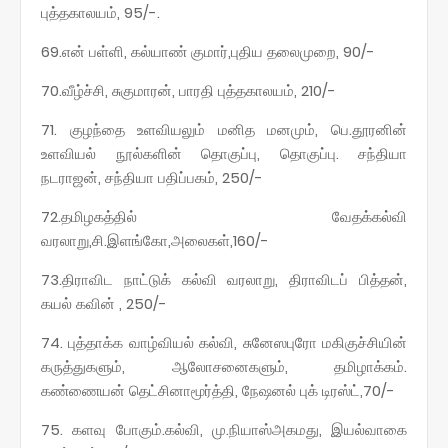
புத்தகாலயம், 95/-.
69.என் பள்ளி, கல்யாண் குமார்,புதிய தலைமுறை, 90/-
70.வீழ்ச்சி, சுகுமாரன், பாரதி புத்தகாலயம், 210/-
71. குழந்தை உளவியலும் மனித மனமும், பெ.தூரனின்
உளவியல் நூல்களின் தொகுப்பு, தொகுப்பு. சந்தியா
நடராஜன், சந்தியா பதிப்பகம், 250/-
72.தமிழகத்தில் வேதக்கல்வி
வரலாறு,சி.இளங்கோ,அலைகள்,160/-
73.திராவிட நாட்டுக் கல்வி வரலாறு, திராவிடப் பித்தன்,
கயல் கவின் , 250/-
74. புத்தாக்க வாழ்வியல் கல்வி, சுனேஸபுரோ மகிகுச்சியின்
கருத்துகளும், ஆலோசனைகளும், தமிழாக்கம்.
கண்ணையன் தெட்சினாமூர்த்தி, நேஷனல் புக் டிரஸ்ட்,70/-
75. களவு போகும்.கல்வி, மு.நியாஸ்அகமது, இயல்வாகை