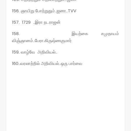
156. ஞாயிறு போற்றுதும்..ஜனா..TVV
157. 1729 ..இரா நடராஜன்
158. இயற்கை சமுதாயம்
விஞ்ஞானம்..பேரா.கிருஷ்ணகுமார்
159. வாழ்வே அறிவியல்..
160..வரலாற்றில் அறிவியல்..ஒரு பார்வை