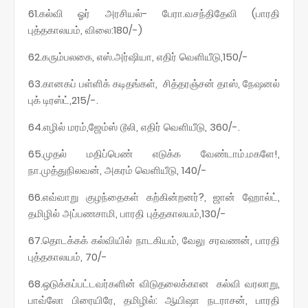
61.கல்வி ஓர் அரசியல்- பேரா.வசந்திதேவி (பாரதி
புத்தகாலயம், விலை:180/-)
62.கரும்பலகை, எஸ்.அர்ஷியா, எதிர் வெளியீடு,150/-
63.கானகப் பள்ளிக் கடிதங்கள், சித்தரஞ்சன் தாஸ், நேஷனல்
புக் டிரஸ்ட்,215/-.
64.எழில் மரம்,ஜேம்ஸ் டூலி, எதிர் வெளியீடு, 360/-.
65.முதல் மதிப்பெண் எடுக்க வேண்டாம்.மகளே!,
நா.முத்துநிலவன், அகரம் வெளியீடு, 140/-
66.எவ்வாறு குழந்தைகள் கற்கின்றனர்?, ஜான் ஹோல்ட்,
தமிழில் அப்பணசாமி, பாரதி புத்தகாலயம்,130/-
67.தொடக்கக் கல்வியில் நாடகியம், வேலு சரவணன், பாரதி
புத்தகாலயம், 70/-
68.ஒடுக்கப்பட்டவர்களின் விடுதலைக்கான கல்வி வரலாறு,
பாவ்லோ பிரையிரே, தமிழில்: ஆயிஷா நடராசன், பாரதி