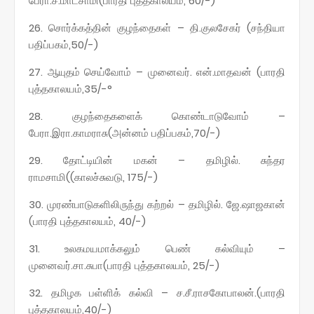
பேரா.ச.மாடசாமி(பாரதி புத்தகாலயம், 60/-)
26. சொர்க்கத்தின் குழந்தைகள் – தி.குலசேகர் (சந்தியா
பதிப்பகம்,50/-)
27. ஆயுதம் செய்வோம் – முனைவர். என்.மாதவன் (பாரதி
புத்தகாலயம்,35/-°
28. குழந்தைகளைக் கொண்டாடுவோம் –
பேரா.இரா.காமராசு(அன்னம் பதிப்பகம்,70/-)
29. தோட்டியின் மகன் – தமிழில். சுந்தர
ராமசாமி((காலச்சுவடு, 175/-)
30. முரண்பாடுகளிலிருந்து கற்றல் – தமிழில். ஜே.ஷாஜகான்
(பாரதி புத்தகாலயம், 40/-)
31. உலகமயமாக்கலும் பெண் கல்வியும் –
முனைவர்.சா.சுபா(பாரதி புத்தகாலயம், 25/-)
32. தமிழக பள்ளிக் கல்வி – ச.சீ.ராசகோபாலன்.(பாரதி
புத்தகாலயம்,40/-)