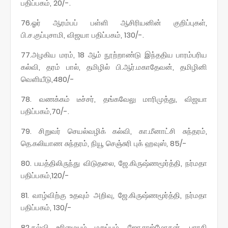
பதிப்பகம், 20/-.
76.ஓர் ஆரம்பப் பள்ளி ஆசிரியனின் குறிப்புகள்,
பி.ச.குப்புசாமி, விஜயா பதிப்பகம், 130/-.
77.அழகிய மரம், 18 ஆம் நூற்றாண்டு இந்ததிய பாரம்பரிய
கல்வி, தரம் பால், தமிழில் பி.ஆர்.மகாதேவன், தமிழினி
வெளியீடு,480/-
78. வணக்கம் டீச்சர், தங்கவேலு மாரிமுத்து, விஜயா
பதிப்பகம்,70/-.
79. சிறுவர் செயல்வழிக் கல்வி, கா.மீனாட்சி சுந்தரம்,
தெ.கலியாண சுந்தரம், நியூ செஞ்சுரி புக் ஹவுஸ், 85/-
80. பயத்திலிருந்து விடுதலை, ஜே.கிருஷ்ணமூர்த்தி, நர்மதா
பதிப்பகம்,120/-
81. வாழ்விற்கு உதவும் அறிவு, ஜே.கிருஷ்ணமூர்த்தி, நர்மதா
பதிப்பகம், 130/-
82.கல்வி உரிமையும் மறுப்பும், ஜோ.ராஜ்மோகன், பாரதி