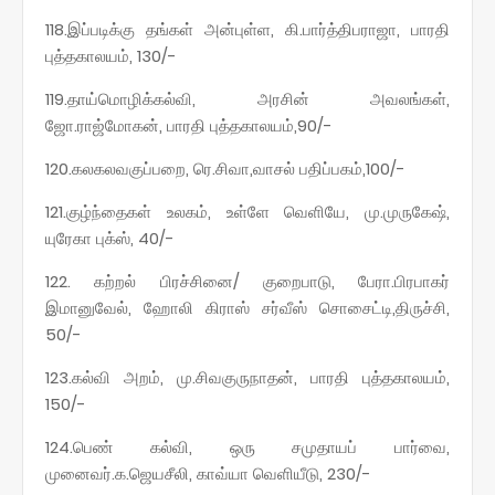
118.இப்படிக்கு தங்கள் அன்புள்ள, கி.பார்த்திபராஜா, பாரதி
புத்தகாலயம், 130/-
119.தாய்மொழிக்கல்வி, அரசின் அவலங்கள்,
ஜோ.ராஜ்மோகன், பாரதி புத்தகாலயம்,90/-
120.கலகலவகுப்பறை, ரெ.சிவா,வாசல் பதிப்பகம்,100/-
121.குழ்ந்தைகள் உலகம், உள்ளே வெளியே, மு.முருகேஷ்,
யுரேகா புக்ஸ், 40/-
122. கற்றல் பிரச்சினை/ குறைபாடு, பேரா.பிரபாகர்
இமானுவேல், ஹோலி கிராஸ் சர்வீஸ் சொசைட்டி,திருச்சி,
50/-
123.கல்வி அறம், மு.சிவகுருநாதன், பாரதி புத்தகாலயம்,
150/-
124.பெண் கல்வி, ஒரு சமுதாயப் பார்வை,
முனைவர்.க.ஜெயசீலி, காவ்யா வெளியீடு, 230/-