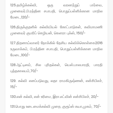
125.தமிழ்க்கல்வி, ஒரு வரலாற்றுப் பார்வை,
முனைவர்.பி.ரத்தின சபாபதி, பொதுப்பள்ளிக்கான மாநில
மேடை,120/-
126.திருக்குறளில் கல்வியியல் கோட்பாடுகள், கவிமாமணி
முனைவர் குமரிப் செழியன், கௌரா புக்ஸ், 150/-
127.திறனாய்வாளர் நோக்கில் தேசிய கல்விக்கொள்கை2016
உருவாக்கம், பி.ரத்தின சபாபதி, பொதுப்பள்ளிக்கான மாநில
மேடை,100/-
128.ஆட்டிஸம், சில புரிதல்கள், யெஸ்.பாலபாரதி, பாரதி
புத்தகாலயம்,70/-
129. கல்வி எனப்படுவது, லதா ராமகிருஷ்ணன், என்சிபிஎச்,
15/-
130.என் கல்வி, என் உரிமை, இரா.எட்வின் என்சிபிஎச், 20/-
131.பொது உடைமைக்கல்வி முறை, குரூப்ஸ் கயா,முகம், 70/-