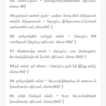
54. பள்ளிப்பருவம் – ரவிக்குமார்(மணற்கேணி பதிப்பகம்,
விலை: 80)
55.மூன்றாம் உலகின் குரல்- பவுலோ பிரையரின் விடுதலைக்
கல்விச் சிந்தனைகள் – தொகுப்பு இ.தேவசகாயம்.(மக்கள்
கண்காணிப்பகம், விலை15/-)
56. தமிழகத்தில் மாற்றுக் கல்வி – தொகுப்பு B.R
மகாதேவன் (கிழக்கு பதிப்பகம் விலை 100/-)
57. சிறகிசைத்த காலம் – தொகுப்பு. பவா செல்லதுரை,
வே.நெடுஞ்செழியன் (வம்சி பதிப்பகம், விலை 200/-)
58.நம் கல்வி, நம் உரிமை – தொகுப்பு நூல் (தி இந்து தமிழ்,
விலை 60/-)
59. தமிழகத்தில் கல்வி – வே.வசந்திதேவியுடன் உரையாடல்
(காலச்சுவடு பதிப்பகம், விலை:160/-)
60. சக்தி பிறக்கும் கல்வி – பேரா. வே.வசந்திதேவி
(காலச்சுவடு பதிப்பகம், விலை:200/-)