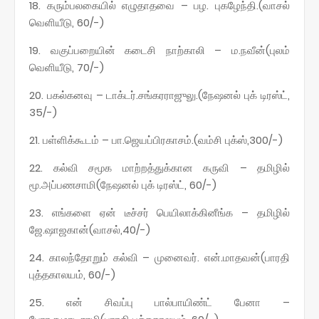
18. கரும்பலகையில் எழுதாதவை – பழ. புகழேந்தி.(வாசல்
வெளியீடு, 60/-)
19. வகுப்பறையின் கடைசி நாற்காலி – ம.நவீன்(புலம்
வெளியீடு, 70/-)
20. பகல்கனவு – டாக்டர்.சங்கரராஜுலு.(நேஷனல் புக் டிரஸ்ட்,
35/-)
21. பள்ளிக்கூடம் – பா.ஜெயப்பிரகாசம்.(வம்சி புக்ஸ்,300/-)
22. கல்வி சமூக மாற்றத்துக்கான கருவி – தமிழில்
மூ.அப்பணசாமி(நேஷனல் புக் டிரஸ்ட், 60/-)
23. எங்களை ஏன் டீச்சர் பெயிலாக்கினீங்க – தமிழில்
ஜே.ஷாஜகான்(வாசல்,40/-)
24. காலந்தோறும் கல்வி – முனைவர். என்.மாதவன்(பாரதி
புத்தகாலயம், 60/-)
25. என் சிவப்பு பால்பாயிண்ட் பேனா –