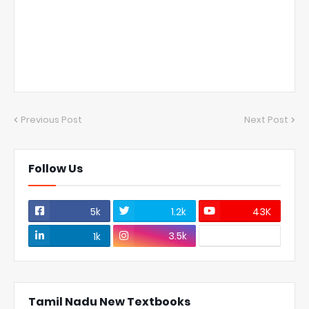
Previous Post
Next Post
Follow Us
5k
1.2k
43K
3.5k
1k
Tamil Nadu New Textbooks