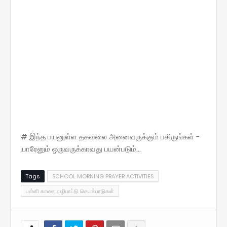
# இந்த பயனுள்ள தகவலை அனைவருக்கும் பகிருங்கள் -
யாரேனும் ஒருவருக்காவது பயன்படும்...
Tags
SCHOOL MORNING PRAYER ACTIVITIES
பள்ளி காலை வழிபாட்டு செயல்பாடுகள்