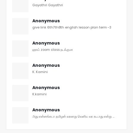
Gayathri Gayathri
Anonymous
give link 6th7th8th english lesson plan term -3
Anonymous
ஹாய் zoom class நடக்குமா
Anonymous
K. Kamini
Anonymous
K.kamini
Anonymous
அது என்னங்கடா தமிழன் வரலாறு வெளிய வர கூடாது என்று ...