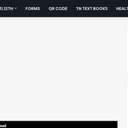
11,12TH
FORMS
QR CODE
TN TEXT BOOKS
HEALT
load