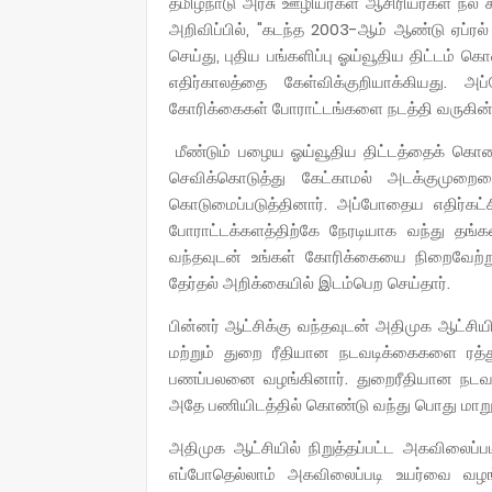
தமிழ்நாடு அரசு ஊழியர்கள் ஆசிரியர்கள் நல
அறிவிப்பில், "கடந்த 2003-ஆம் ஆண்டு ஏப்ரல்
செய்து, புதிய பங்களிப்பு ஓய்வூதிய திட்டம் க
எதிர்காலத்தை கேள்விக்குறியாக்கியது. அ
கோரிக்கைகள் போராட்டங்களை நடத்தி வருகின்
மீண்டும் பழைய ஓய்வூதிய திட்டத்தைக் கொண்
செவிக்கொடுத்து கேட்காமல் அடக்குமுறைய
கொடுமைப்படுத்தினார். அப்போதைய எதிர்கட
போராட்டக்களத்திற்கே நேரடியாக வந்து தங
வந்தவுடன் உங்கள் கோரிக்கையை நிறைவேற்ற
தேர்தல் அறிக்கையில் இடம்பெற செய்தார்.
பின்னர் ஆட்சிக்கு வந்தவுடன் அதிமுக ஆட்சியி
மற்றும் துறை ரீதியான நடவடிக்கைகளை ரத்த
பணப்பலனை வழங்கினார். துறைரீதியான நடவடிக
அதே பணியிடத்தில் கொண்டு வந்து பொது மாறுத
அதிமுக ஆட்சியில் நிறுத்தப்பட்ட அகவிலைப்ப
எப்போதெல்லாம் அகவிலைப்படி உயர்வை வழங