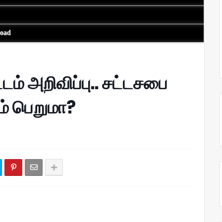
load
ம் அறிவிப்பு.. சட்டசபை
ம் பெறுமா?