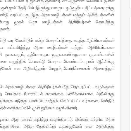
 கூட்டமைப்பின் நிறுவனத் தலைவர் சா.அருணன் வெளியிட்டுள்ள
 ஒன்றாம் தேதியில் இருந்து பழைய ஓய்வூதிய திட்டத்தை ரத்து
ொண்டு வரப்பட்டது. இது அரசு ஊழியர்கள் மற்றும் ஆசிரியர்களின்
ப்போது முதல் அரசு ஊழியர்கள், ஆசிரியர்கள் தொடர்ந்து
றனர்.
டு வர வேண்டும் என்ற போராட்டத்தை கடந்த ஆட்சியாளர்கள்
ை கட்டவிழ்த்து அரசு ஊழியர்கள் மற்றும் ஆசிரியர்களை
்சி தலைவரும், தற்போதைய முதலமைச்சருமான மு.க.ஸ்டாலின்
்களை வறுத்திக் கொண்டு போராட வேண்டாம் நான் ஆட்சிக்கு
ுவேன் என அறிவித்தார். மேலும், கோரிக்கைகள் அனைத்தும்
ல் அரசு ஊழியர்கள், ஆசிரியர்கள் மீது தொடரப்பட்ட வழக்குகள்
ு செய்தார். போராட்டக் காலத்தை பணிக்காலமாக அறிவித்து
்கை எடுத்து பணியிடமாற்றம் செய்யப்பட்டவர்களை மீண்டும்
ல் கலந்தாய்வில் முன்னுரிமை வழங்கினார்.
டியை ஆறு மாதம் கழித்து வழங்கினார். பின்னர் மத்திய அரசு
்குகிறதோ, அதே தேதியிட்டு வழங்குவேன் என அறிவித்து