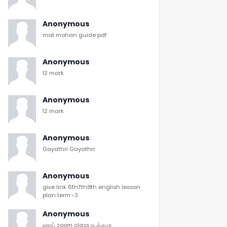
Anonymous
mat mohan guide pdf
Anonymous
12 mark
Anonymous
12 mark
Anonymous
Gayathri Gayathri
Anonymous
give link 6th7th8th english lesson
plan term -3
Anonymous
ஹாய் zoom class நடக்குமா