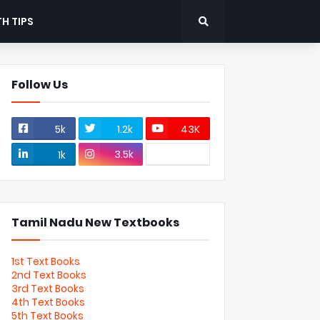
H TIPS
Follow Us
5k
1.2k
43K
3.5k
1k
Tamil Nadu New Textbooks
1st Text Books
2nd Text Books
3rd Text Books
4th Text Books
5th Text Books