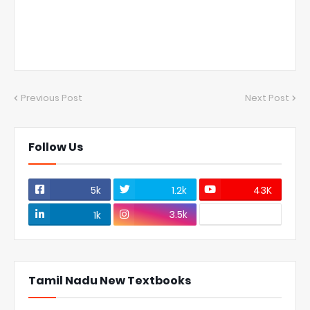
Previous Post
Next Post
Follow Us
5k
1.2k
43K
3.5k
1k
Tamil Nadu New Textbooks