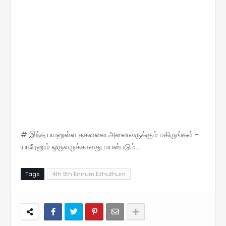
# இந்த பயனுள்ள தகவலை அனைவருக்கும் பகிருங்கள் -
யாரேனும் ஒருவருக்காவது பயன்படும்...
Tags
4th 5th Ennum Ezhuthum