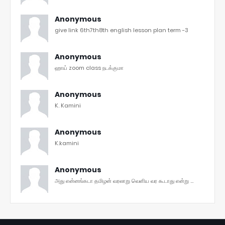
Anonymous
give link 6th7th8th english lesson plan term -3
Anonymous
ஹாய் zoom class நடக்குமா
Anonymous
K. Kamini
Anonymous
K.kamini
Anonymous
அது என்னங்கடா தமிழன் வரலாறு வெளிய வர கூடாது என்று ...