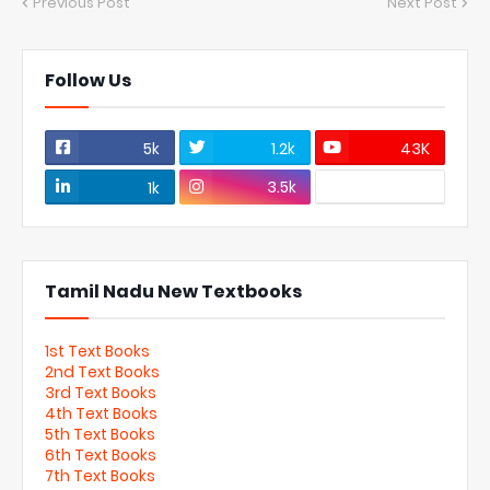
Previous Post
Next Post
Follow Us
5k
1.2k
43K
3.5k
1k
Tamil Nadu New Textbooks
1st Text Books
2nd Text Books
3rd Text Books
4th Text Books
5th Text Books
6th Text Books
7th Text Books