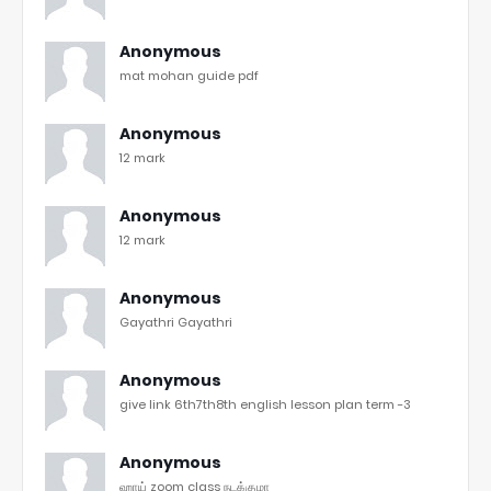
Anonymous
mat mohan guide pdf
Anonymous
12 mark
Anonymous
12 mark
Anonymous
Gayathri Gayathri
Anonymous
give link 6th7th8th english lesson plan term -3
Anonymous
ஹாய் zoom class நடக்குமா