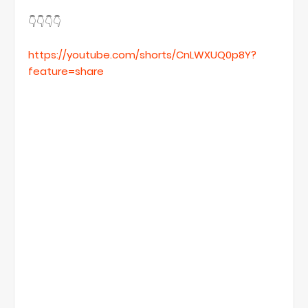
👇👇👇👇
https://youtube.com/shorts/CnLWXUQ0p8Y?
feature=share