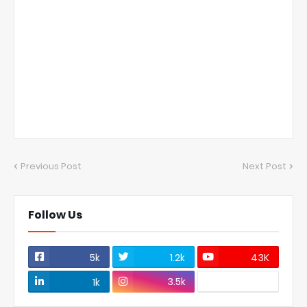
Previous Post
Next Post
Follow Us
5k
1.2k
43K
3.5k
1k