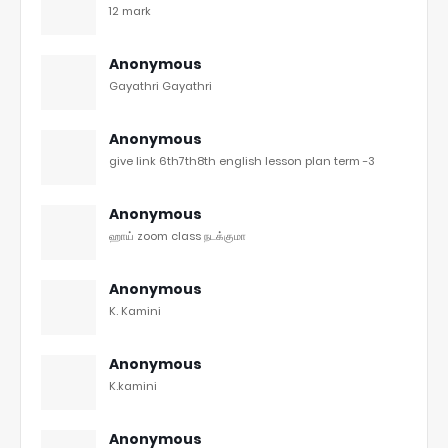
12 mark
Anonymous
Gayathri Gayathri
Anonymous
give link 6th7th8th english lesson plan term -3
Anonymous
ஹாய் zoom class நடக்குமா
Anonymous
K. Kamini
Anonymous
K.kamini
Anonymous