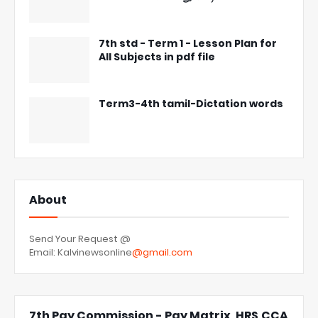
7th std - Term 1 - Lesson Plan for
All Subjects in pdf file
Term3-4th tamil-Dictation words
About
Send Your Request @
Email: Kalvinewsonline
@gmail.com
7th Pay Commission - Pay Matrix ,HRS,CCA