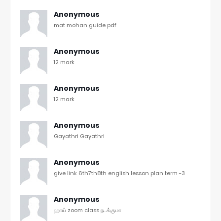
Anonymous
mat mohan guide pdf
Anonymous
12 mark
Anonymous
12 mark
Anonymous
Gayathri Gayathri
Anonymous
give link 6th7th8th english lesson plan term -3
Anonymous
ஹாய் zoom class நடக்குமா