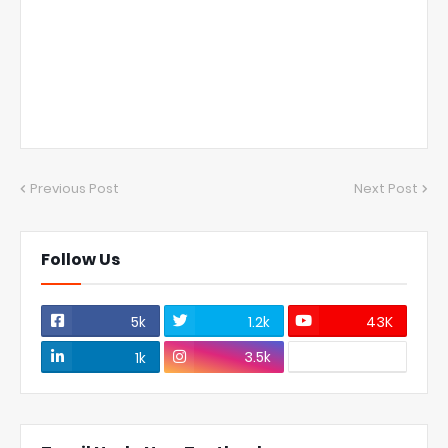
Previous Post
Next Post
Follow Us
5k
1.2k
43K
3.5k
1k