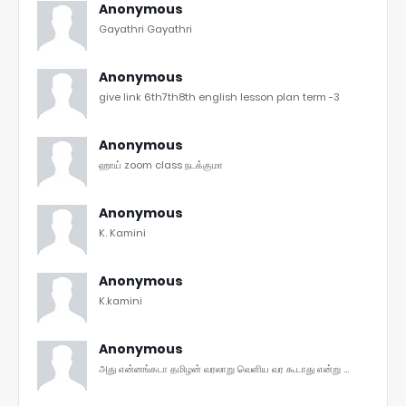
Anonymous
Gayathri Gayathri
Anonymous
give link 6th7th8th english lesson plan term -3
Anonymous
ஹாய் zoom class நடக்குமா
Anonymous
K. Kamini
Anonymous
K.kamini
Anonymous
அது என்னங்கடா தமிழன் வரலாறு வெளிய வர கூடாது என்று ...