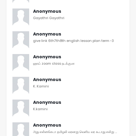
Anonymous
Gayathri Gayathri
Anonymous
give link 6th7th8th english lesson plan term -3
Anonymous
ஹாய் zoom class நடக்குமா
Anonymous
K. Kamini
Anonymous
K.kamini
Anonymous
அது என்னங்கடா தமிழன் வரலாறு வெளிய வர கூடாது என்று ...