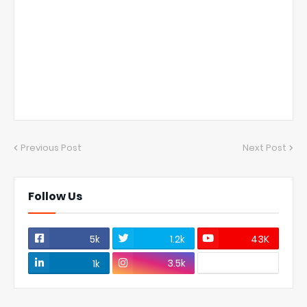
Previous Post
Next Post
Follow Us
5k
1.2k
43K
3.5k
1k