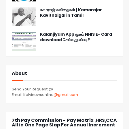
காமராஜர் கவிதைகள் | Kamarajar
Kavithaigal in Tamil
Kalanjiyam App மூலம் NHIS E- Card
download செய்வது எப்படி?
About
Send Your Request @
Email: Kalvinewsonline
@gmail.com
7th Pay Commission - Pay Matrix ,HRS,CCA
All in One Page Slap For Annual Increment