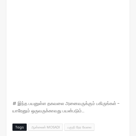
# இந்த பயனுள்ள தகவலை அனைவருக்கும் பகிருங்கள் -
யாரேனும் ஒருவருக்காவது பயன்படும்...
Tags
ஆன்லைன் MOSADI
பகுதி நேர வேலை