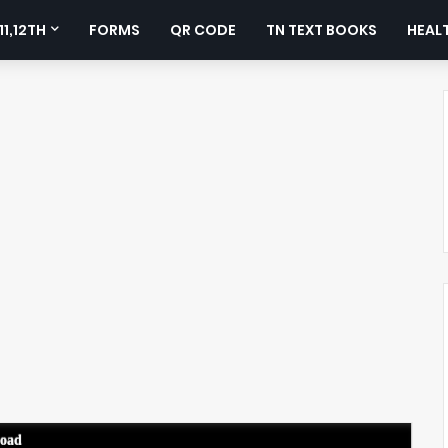
11,12TH
FORMS
QR CODE
TN TEXT BOOKS
HEALT
load