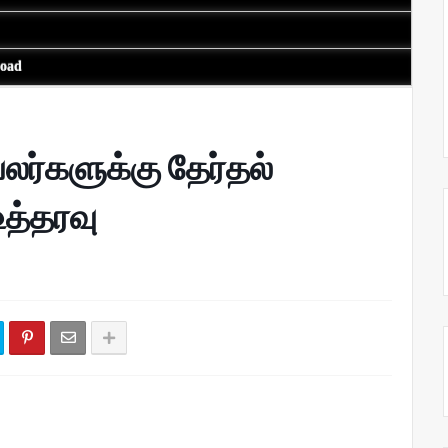
load
லர்களுக்கு தேர்தல்
த்தரவு