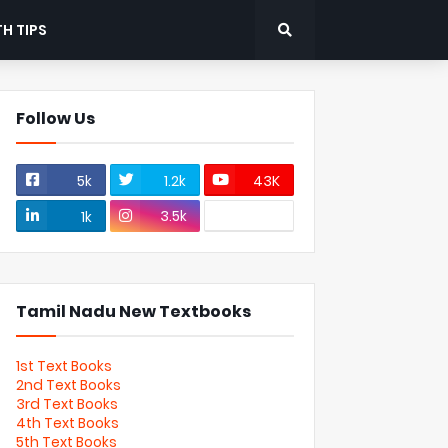
H TIPS
Follow Us
5k
1.2k
43K
3.5k
1k
Tamil Nadu New Textbooks
1st Text Books
2nd Text Books
3rd Text Books
4th Text Books
5th Text Books