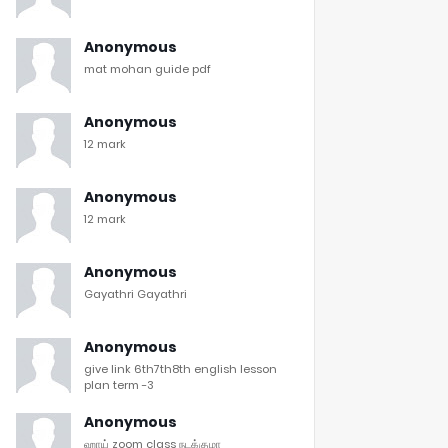
Anonymous
mat mohan guide pdf
Anonymous
12 mark
Anonymous
12 mark
Anonymous
Gayathri Gayathri
Anonymous
give link 6th7th8th english lesson
plan term -3
Anonymous
ஹாய் zoom class நடக்குமா