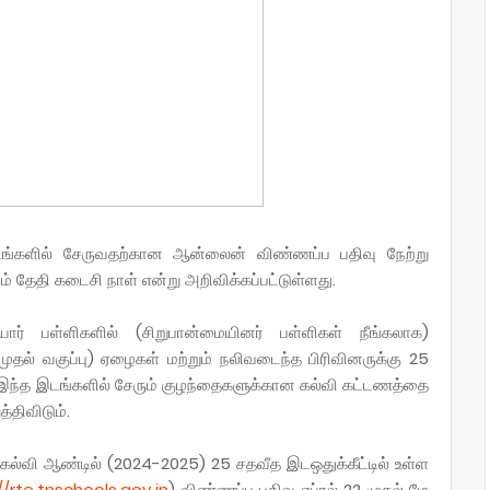
டங்களில் சேருவதற்கான ஆன்லைன் விண்ணப்ப பதிவு நேற்று
 தேதி கடைசி நாள் என்று அறிவிக்கப்பட்டுள்ளது.
ார் பள்ளிகளில் (சிறுபான்மையினர் பள்ளிகள் நீங்கலாக)
முதல் வகுப்பு) ஏழைகள் மற்றும் நலிவடைந்த பிரிவினருக்கு 25
. இந்த இடங்களில் சேரும் குழந்தைகளுக்கான கல்வி கட்டணத்தை
த்திவிடும்.
ும் கல்வி ஆண்டில் (2024-2025) 25 சதவீத இடஒதுக்கீட்டில் உள்ள
//rte.tnschools.gov.in
) விண்ணப்ப பதிவு ஏப்ரல் 22 முதல் மே