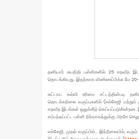
தனியார் சுயநிதி பள்ளிகளில் 25 சதவீத இ
தொடங்கியது. இதற்காக விண்ணப்பிக்க மே 20-ம்
கட்டாய கல்வி உரிமை சட்டத்தின்படி தனிய
தொடக்கநிலை வகுப்புகளில் (எல்கேஜி மற்றும் 
சதவீத இடங்கள் ஒதுக்கீடு செய்யப்படுகின்றன
சம்பந்தப்பட்ட பள்ளி நிர்வாகத்துக்கு அரசே செலு
எல்கேஜி, முதல் வகுப்பில்... இந்நிலையில், வர
இடங்களில் சேருவதற்கான ஆன்லைன் (
https: