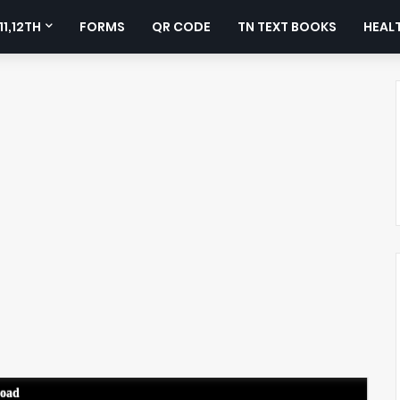
11,12TH
FORMS
QR CODE
TN TEXT BOOKS
HEALT
load