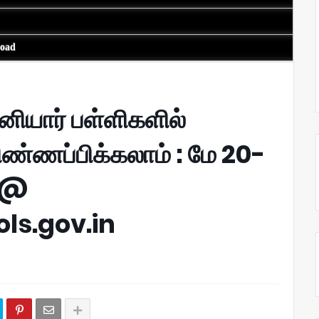
load
ியார் பள்ளிகளில்
ண்ணப்பிக்கலாம் : மே 20-
் @
ls.gov.in