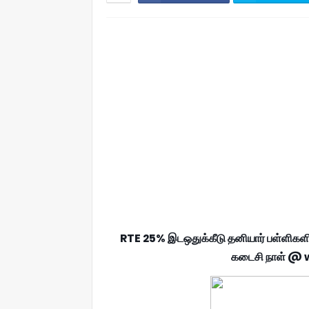
RTE 25% இடஒதுக்கீடு தனியார் பள்ளிகளி
கடைசி நாள் @