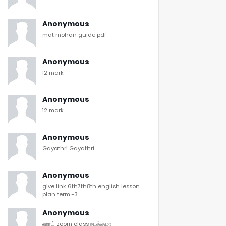
Anonymous
mat mohan guide pdf
Anonymous
12 mark
Anonymous
12 mark
Anonymous
Gayathri Gayathri
Anonymous
give link 6th7th8th english lesson
plan term -3
Anonymous
ஹாய் zoom class நடக்குமா