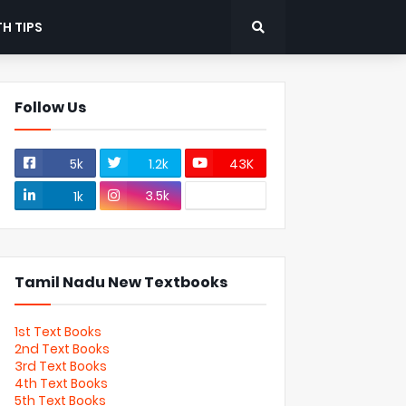
H TIPS
Follow Us
5k
1.2k
43K
3.5k
1k
Tamil Nadu New Textbooks
1st Text Books
2nd Text Books
3rd Text Books
4th Text Books
5th Text Books