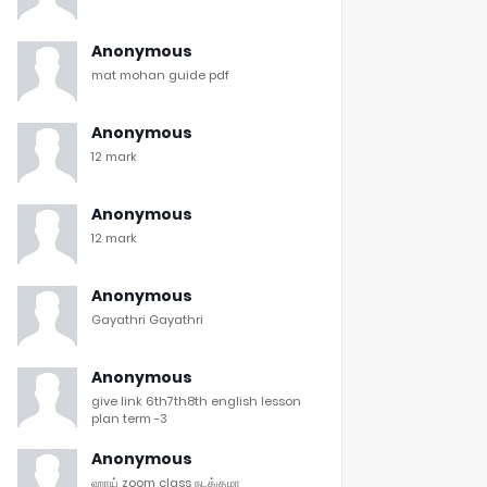
Anonymous
mat mohan guide pdf
Anonymous
12 mark
Anonymous
12 mark
Anonymous
Gayathri Gayathri
Anonymous
give link 6th7th8th english lesson
plan term -3
Anonymous
ஹாய் zoom class நடக்குமா