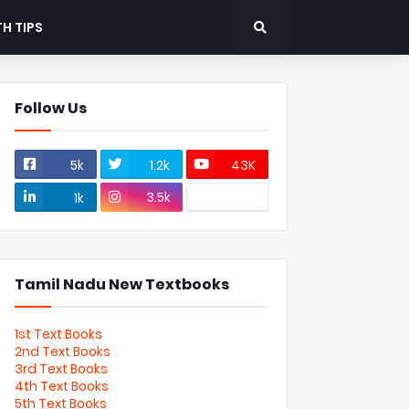
H TIPS
Follow Us
5k
1.2k
43K
3.5k
1k
Tamil Nadu New Textbooks
1st Text Books
2nd Text Books
3rd Text Books
4th Text Books
5th Text Books