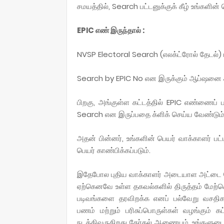
சமயத்தில், Search பட்டனுக்குக் கீழ் உங்களின் 
EPIC எண் இருந்தால் :
NVSP Electoral Search (எலக்ட்ரோல் தேடல்) ப
Search by EPIC No என இருக்கும் ஆப்ஷனை க்
பிறகு, அங்குள்ள கட்டத்தில் EPIC எண்ணைப் ப
Search என இருப்பதை க்ளிக் செய்ய வேண்டும்
அதன் பின்னர், உங்களின் பெயர் வாக்காளர் பட்டி
பெயர் காண்பிக்கப்படும்.
இதேபோல புதிய வாக்காளர் அடையாள அட்டை பெற
ஏற்கெனவே உள்ள தகவல்களில் திருத்தம் மேற்கொள
படிவங்களை தரவிறக்க எனப் பல்வேறு வசதி
பணம் மற்றும் பரிசுப்பொருள்கள் வழங்கும் 
நடத்திவருகிறது தேர்தல் ஆணையம். உங்களுடைய