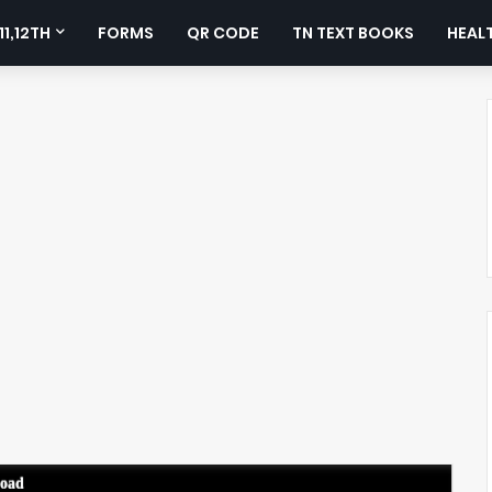
11,12TH
FORMS
QR CODE
TN TEXT BOOKS
HEALT
load