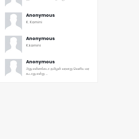
Anonymous
K. Kamini
Anonymous
K.kamini
Anonymous
அது என்னங்கடா தமிழன் வரலாறு வெளிய வர
கூடாது என்று ...