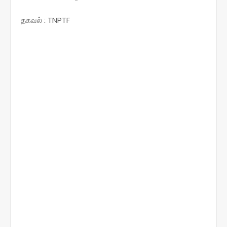
தகவல் : TNPTF