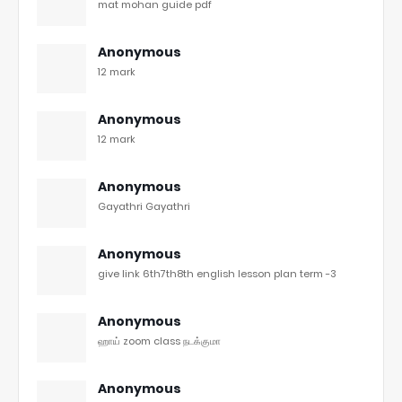
mat mohan guide pdf
Anonymous
12 mark
Anonymous
12 mark
Anonymous
Gayathri Gayathri
Anonymous
give link 6th7th8th english lesson plan term -3
Anonymous
ஹாய் zoom class நடக்குமா
Anonymous