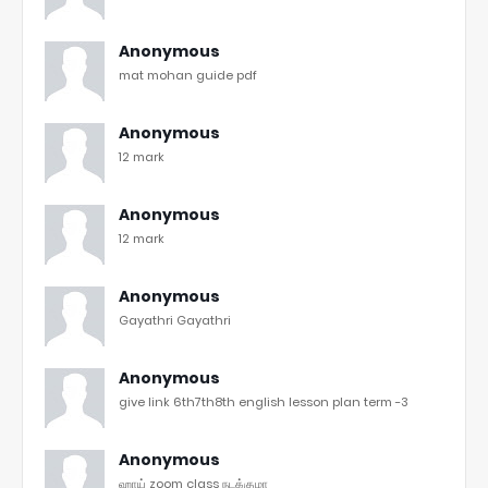
Anonymous
mat mohan guide pdf
Anonymous
12 mark
Anonymous
12 mark
Anonymous
Gayathri Gayathri
Anonymous
give link 6th7th8th english lesson plan term -3
Anonymous
ஹாய் zoom class நடக்குமா