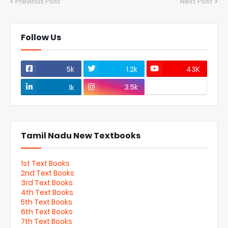
Previous Post
Next Post
Follow Us
5k
1.2k
43K
3.5k
1k
Tamil Nadu New Textbooks
1st Text Books
2nd Text Books
3rd Text Books
4th Text Books
5th Text Books
6th Text Books
7th Text Books