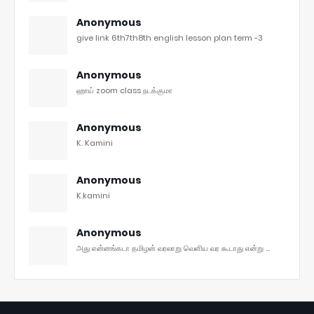
Anonymous
give link 6th7th8th english lesson plan term -3
Anonymous
ஹாய் zoom class நடக்குமா
Anonymous
K. Kamini
Anonymous
K.kamini
Anonymous
அது என்னங்கடா தமிழன் வரலாறு வெளிய வர கூடாது என்று ...