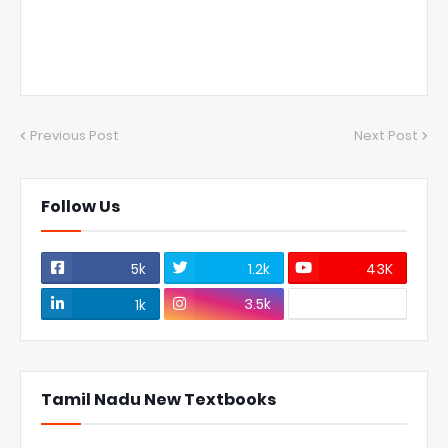
Previous Post
Next Post
Follow Us
5k
1.2k
43K
3.5k
1k
Tamil Nadu New Textbooks